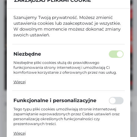
ZARZĄDZAJ PLIKAMI COOKIE
Szanujemy Twoją prywatność. Możesz zmienić
ustawienia cookies lub zaakceptować je wszystkie.
ZOBACZ TAKŻE
W dowolnym momencie możesz dokonać zmiany
swoich ustawień.
SZLIFIERKI I POLERKI
Niezbędne
ZOBACZ WIĘCEJ
Niezbędne pliki cookies służą do prawidłowego
funkcjonowania strony internetowej i umożliwiają Ci
komfortowe korzystanie z oferowanych przez nas usług.
Pliki cookies odpowiadają na podejmowane przez Ciebie
Więcej
działania w celu m.in. dostosowania Twoich ustawień
preferencji prywatności, logowania czy wypełniania
formularzy. Dzięki plikom cookies strona, z której
korzystasz, może działać bez zakłóceń.
Funkcjonalne i personalizacyjne
Domyślnie
FILTRUJ
Tego typu pliki cookies umożliwiają stronie internetowej
zapamiętanie wprowadzonych przez Ciebie ustawień oraz
personalizację określonych funkcjonalności czy
prezentowanych treści.
POLECAMY
Dzięki tym plikom cookies możemy zapewnić Ci większy
Więcej
komfort korzystania z funkcjonalności naszej strony