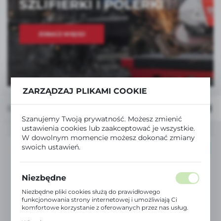
SZLIFIERKI I POLERKI
ZOBACZ WIĘCEJ
ZARZĄDZAJ PLIKAMI COOKIE
Domyślnie
FILTRUJ
Szanujemy Twoją prywatność. Możesz zmienić
ustawienia cookies lub zaakceptować je wszystkie.
W dowolnym momencie możesz dokonać zmiany
swoich ustawień.
POLECAMY
Niezbędne
Niezbędne pliki cookies służą do prawidłowego
funkcjonowania strony internetowej i umożliwiają Ci
komfortowe korzystanie z oferowanych przez nas usług.
Pliki cookies odpowiadają na podejmowane przez Ciebie