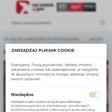
USTAWIENIA REGIONALNE
Lokalizacja
Polska
OTKI, DŁUTA, NARZĘDZIA DO PODWAŻANIA
MŁOTKI
Język
polski
ZARZĄDZAJ PLIKAMI COOKIE
MŁOTKI
Waluta
Polski złoty (PLN)
Szanujemy Twoją prywatność. Możesz zmienić
ustawienia cookies lub zaakceptować je wszystkie.
W dowolnym momencie możesz dokonać zmiany
swoich ustawień.
ZAPISZ
ZOBACZ TAKŻE
SZLIFIERKI I POLERKI
Niezbędne
Niezbędne pliki cookies służą do prawidłowego
funkcjonowania strony internetowej i umożliwiają Ci
ZOBACZ WIĘCEJ
komfortowe korzystanie z oferowanych przez nas usług.