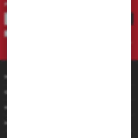
promocjach.
ZAPISZ SIĘ
Wyrażam zgodę na otrzymywanie drogą elektroniczną na wskazany
przeze mnie adres e-mail informacji dotyczących świadczonych przez
Administratora. Zgoda może zostać cofnięta w każdym czasie.
Polityka
prywatności
INFORMACJE
OBSŁUGA KLIENTA
MOJE KONTO
MASZ PYTANIE