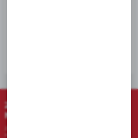
Milwaukee
Młotek ciesielski z trzonkiem stalowym, pazur
prosty 20 uncji / 570 g
Nr katalogowy:
4932478654
Dostępny
NETTO:
114,17 zł
BRUTTO:
140,43 zł
DO KOSZYKA
ZAPISZ SIĘ DO
NEWSLETTERA
Zapisz się do newslettera na naszym sklepie
internetowym i otrzymuj
informacje o nowościach i