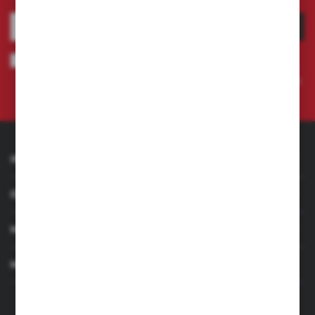
ZAPISZ SIĘ
Wyrażam zgodę na otrzymywanie drogą elektroniczną na wskazany
przeze mnie adres e-mail informacji dotyczących świadczonych przez
Administratora. Zgoda może zostać cofnięta w każdym czasie.
Polityka
prywatności
INFORMACJE
OBSŁUGA KLIENTA
MOJE KONTO
MASZ PYTANIE
+48 501 255 239