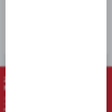
Milwaukee
Poziomica REDSTICK Concrete Level 60 cm
Nr katalogowy:
4932459893
Dostępny
NETTO:
328,18 zł
BRUTTO:
403,66 zł
DO KOSZYKA
ZAPISZ SIĘ DO
NEWSLETTERA
Zapisz się do newslettera na naszym sklepie
internetowym i otrzymuj
informacje o nowościach i
promocjach.