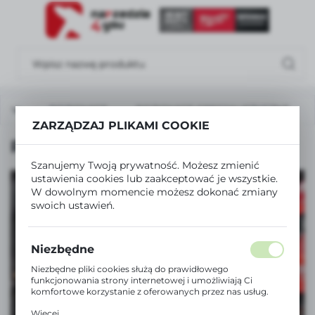
USTAWIENIA REGIONALNE
Lokalizacja
Polska
ęczne
POZIOMICE
POZIOMICE SPECJALISTYCZNE
Język
ZARZĄDZAJ PLIKAMI COOKIE
polski
POZIOMICE SPECJALISTYCZNE
Waluta
Szanujemy Twoją prywatność. Możesz zmienić
Polski złoty (PLN)
ustawienia cookies lub zaakceptować je wszystkie.
W dowolnym momencie możesz dokonać zmiany
swoich ustawień.
ZAPISZ
ZOBACZ TAKŻE
Niezbędne
SZLIFIERKI I POLERKI
Niezbędne pliki cookies służą do prawidłowego
funkcjonowania strony internetowej i umożliwiają Ci
komfortowe korzystanie z oferowanych przez nas usług.
ZOBACZ WIĘCEJ
Pliki cookies odpowiadają na podejmowane przez Ciebie
Więcej