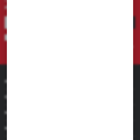
internetowym i otrzymuj
informacje o nowościach i
promocjach.
ZAPISZ SIĘ
Wyrażam zgodę na otrzymywanie drogą elektroniczną na wskazany
przeze mnie adres e-mail informacji dotyczących świadczonych przez
Administratora. Zgoda może zostać cofnięta w każdym czasie.
Polityka
prywatności
INFORMACJE
OBSŁUGA KLIENTA
MOJE KONTO
MASZ PYTANIE