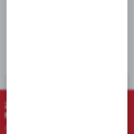
HOGERT
Automatyczny ściągacz izolacji Högert Technik
HT1P182 210 mm
Nr katalogowy:
HT1P182
Kod:
HT1P182
Dostępny
NETTO:
62,34 zł
56,11 zł
BRUTTO:
76,68 zł
69,01 zł
DO KOSZYKA
ZAPISZ SIĘ DO
NEWSLETTERA
Zapisz się do newslettera na naszym sklepie