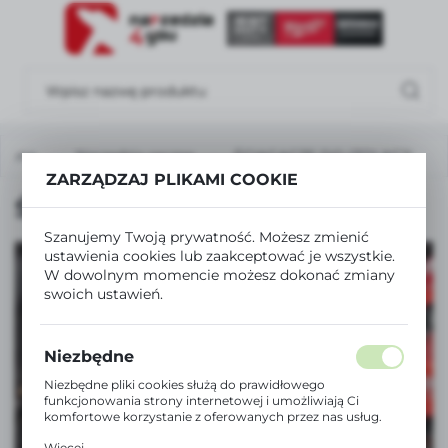
USTAWIENIA REGIONALNE
Lokalizacja
Polska
łówna
Narzędzia ręczne
ŚCIĄGACZE DO IZOLACJI
Język
ZARZĄDZAJ PLIKAMI COOKIE
polski
ŚCIĄGACZE DO IZOLACJI
Waluta
Szanujemy Twoją prywatność. Możesz zmienić
Polski złoty (PLN)
ustawienia cookies lub zaakceptować je wszystkie.
W dowolnym momencie możesz dokonać zmiany
swoich ustawień.
ZAPISZ
ZOBACZ TAKŻE
Niezbędne
SZLIFIERKI I POLERKI
Niezbędne pliki cookies służą do prawidłowego
funkcjonowania strony internetowej i umożliwiają Ci
komfortowe korzystanie z oferowanych przez nas usług.
ZOBACZ WIĘCEJ
Pliki cookies odpowiadają na podejmowane przez Ciebie
Więcej