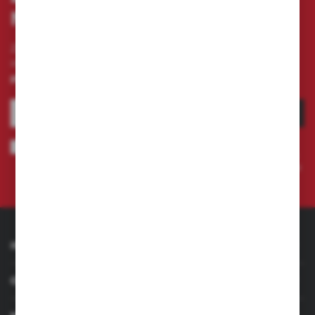
przeglądanej witryny internetowej. Treści promocyjne
NEWSLETTERA
mogą pojawić się na stronach podmiotów trzecich lub firm
będących naszymi partnerami oraz innych dostawców
usług. Firmy te działają w charakterze pośredników
Zapisz się do newslettera na naszym sklepie
prezentujących nasze treści w postaci wiadomości, ofert,
komunikatów mediów społecznościowych.
internetowym i otrzymuj
informacje o nowościach i
promocjach.
ZAPISZ SIĘ
Wyrażam zgodę na otrzymywanie drogą elektroniczną na wskazany
przeze mnie adres e-mail informacji dotyczących świadczonych przez
Administratora. Zgoda może zostać cofnięta w każdym czasie.
Polityka
prywatności
INFORMACJE
OBSŁUGA KLIENTA