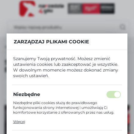
USTAWIENIA REGIONALNE
Lokalizacja
Polska
ZARZĄDZAJ PLIKAMI COOKIE
trona główna
Narzędzia pomiarowe
SUWMIARKI
Język
polski
Szanujemy Twoją prywatność. Możesz zmienić
SUWMIARKI PROFESJONALNE
ustawienia cookies lub zaakceptować je wszystkie.
Waluta
ELEKTRONICZNE
W dowolnym momencie możesz dokonać zmiany
Polski złoty (PLN)
swoich ustawień.
SUWMIARKI WARSZTATOWE
SUWMIARKI 
Niezbędne
ZAPISZ
Niezbędne pliki cookies służą do prawidłowego
funkcjonowania strony internetowej i umożliwiają Ci
komfortowe korzystanie z oferowanych przez nas usług.
Pliki cookies odpowiadają na podejmowane przez Ciebie
Więcej
działania w celu m.in. dostosowania Twoich ustawień
preferencji prywatności, logowania czy wypełniania
formularzy. Dzięki plikom cookies strona, z której