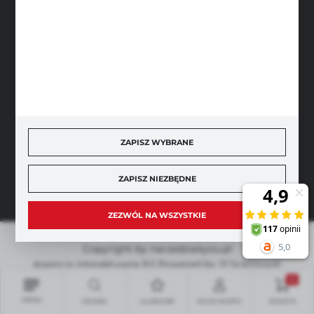
SZYBKA DOSTAWA
ZAPISZ WYBRANE
DOŁĄCZ DO NAS
ZAPISZ NIEZBĘDNE
ZEZWÓL NA WSZYSTKIE
Copyright by narzedzia4you.pl
Agencja interaktywna
[ti]
Powered by
2ClickShop®
0
MENU
SZUKAJ
ULUBIONE
MOJE KONTO
KOSZYK