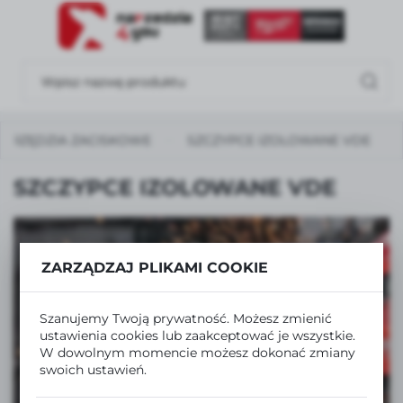
USTAWIENIA REGIONALNE
Lokalizacja
Polska
NARZĘDZIA ZACISKOWE
SZCZYPCE IZOLOWANE VDE
Język
polski
SZCZYPCE IZOLOWANE VDE
Waluta
Polski złoty (PLN)
ZARZĄDZAJ PLIKAMI COOKIE
ZAPISZ
ZOBACZ TAKŻE
Szanujemy Twoją prywatność. Możesz zmienić
SZLIFIERKI I POLERKI
ustawienia cookies lub zaakceptować je wszystkie.
W dowolnym momencie możesz dokonać zmiany
swoich ustawień.
ZOBACZ WIĘCEJ