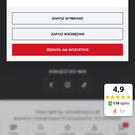
BEZPIECZNE PŁATNOŚCI
ZAPISZ WYBRANE
ZAPISZ NIEZBĘDNE
SZYBKA DOSTAWA
ZEZWÓL NA WSZYSTKIE
DOŁĄCZ DO NAS
Copyright by narzedzia4you.pl
Agencja interaktywna
[ti]
Powered by
2ClickShop®
0
MENU
SZUKAJ
ULUBIONE
MOJE KONTO
KOSZYK