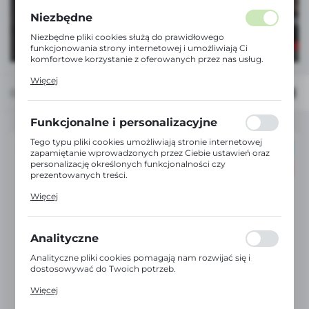
Niezbędne
Niezbędne pliki cookies służą do prawidłowego
funkcjonowania strony internetowej i umożliwiają Ci
komfortowe korzystanie z oferowanych przez nas usług.
Pliki cookies odpowiadają na podejmowane przez Ciebie
Więcej
działania w celu m.in. dostosowania Twoich ustawień
Domyślnie
FILTRUJ
preferencji prywatności, logowania czy wypełniania
formularzy. Dzięki plikom cookies strona, z której
korzystasz, może działać bez zakłóceń.
Funkcjonalne i personalizacyjne
Tego typu pliki cookies umożliwiają stronie internetowej
POLECAMY
zapamiętanie wprowadzonych przez Ciebie ustawień oraz
personalizację określonych funkcjonalności czy
PROMOCJA
prezentowanych treści.
Dzięki tym plikom cookies możemy zapewnić Ci większy
Więcej
komfort korzystania z funkcjonalności naszej strony
poprzez dopasowanie jej do Twoich indywidualnych
preferencji. Wyrażenie zgody na funkcjonalne i
personalizacyjne pliki cookies gwarantuje dostępność
Analityczne
większej ilości funkcji na stronie.
Analityczne pliki cookies pomagają nam rozwijać się i
dostosowywać do Twoich potrzeb.
Cookies analityczne pozwalają na uzyskanie informacji w
Więcej
zakresie wykorzystywania witryny internetowej, miejsca
Milwaukee
oraz częstotliwości, z jaką odwiedzane są nasze serwisy