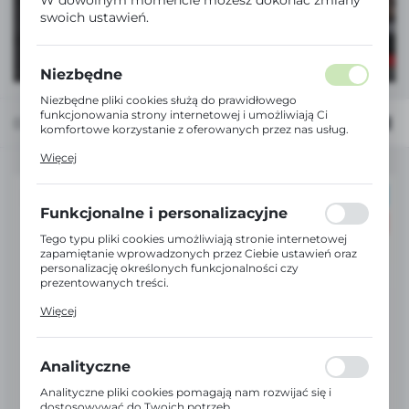
swoich ustawień.
Niezbędne
Niezbędne pliki cookies służą do prawidłowego
funkcjonowania strony internetowej i umożliwiają Ci
Domyślnie
FILTRUJ
komfortowe korzystanie z oferowanych przez nas usług.
Pliki cookies odpowiadają na podejmowane przez Ciebie
Więcej
działania w celu m.in. dostosowania Twoich ustawień
preferencji prywatności, logowania czy wypełniania
formularzy. Dzięki plikom cookies strona, z której
POLECAMY
korzystasz, może działać bez zakłóceń.
Funkcjonalne i personalizacyjne
PROMOCJA
Tego typu pliki cookies umożliwiają stronie internetowej
zapamiętanie wprowadzonych przez Ciebie ustawień oraz
personalizację określonych funkcjonalności czy
prezentowanych treści.
Dzięki tym plikom cookies możemy zapewnić Ci większy
Więcej
komfort korzystania z funkcjonalności naszej strony
poprzez dopasowanie jej do Twoich indywidualnych
preferencji. Wyrażenie zgody na funkcjonalne i
personalizacyjne pliki cookies gwarantuje dostępność
Analityczne
większej ilości funkcji na stronie.
Analityczne pliki cookies pomagają nam rozwijać się i
HOGERT
dostosowywać do Twoich potrzeb.