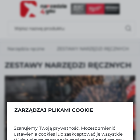
USTAWIENIA REGIONALNE
Lokalizacja
Polska
Narzędzia ręczne
ZESTAWY NARZĘDZI RĘCZNYCH
Język
polski
ZESTAWY NARZĘDZI RĘCZNYCH
Waluta
Polski złoty (PLN)
ZAPISZ
ZOBACZ TAKŻE
ZARZĄDZAJ PLIKAMI COOKIE
SZLIFIERKI I POLERKI
Szanujemy Twoją prywatność. Możesz zmienić
ustawienia cookies lub zaakceptować je wszystkie.
ZOBACZ WIĘCEJ
W dowolnym momencie możesz dokonać zmiany