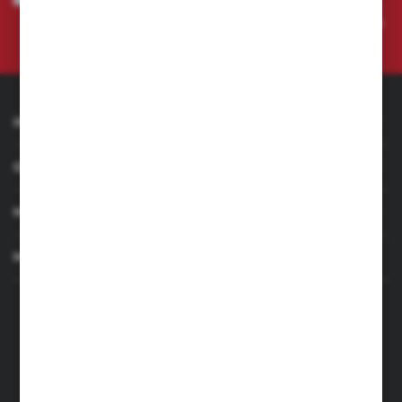
przeze mnie adres e-mail informacji dotyczących świadczonych przez
Administratora. Zgoda może zostać cofnięta w każdym czasie.
Polityka
prywatności
INFORMACJE
OBSŁUGA KLIENTA
MOJE KONTO
MASZ PYTANIE
+48 501 255 239
+48 500 236 870
Poniedziałek - Piątek: 7.00-17.00
Sobota: 8.00-13.00