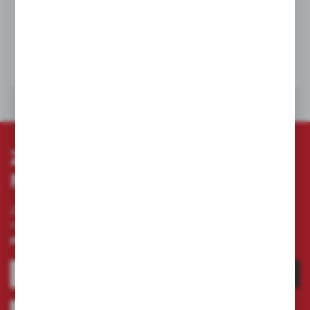
NETTO:
312,92 zł
BRUTTO:
384,89 zł
DO KOSZYKA
ZAPISZ SIĘ DO
NEWSLETTERA
Zapisz się do newslettera na naszym sklepie
internetowym i otrzymuj
informacje o nowościach i
promocjach.
ZAPISZ SIĘ
Wyrażam zgodę na otrzymywanie drogą elektroniczną na wskazany