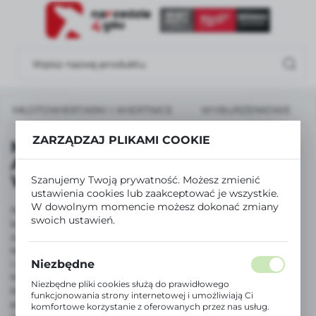
USTAWIENIA REGIONALNE
Lokalizacja
Polska
MŁOTOWIERTARKI I WIERTNICE
WYBURZENIOWE
Język
polski
ZARZĄDZAJ PLIKAMI COOKIE
MŁOTOWIERTARKI I WIERTNICE
Waluta
AKUMULATOROWE
WYBURZENIOWE
Polski złoty (PLN)
Szanujemy Twoją prywatność. Możesz zmienić
ustawienia cookies lub zaakceptować je wszystkie.
W dowolnym momencie możesz dokonać zmiany
Nasza oferta młotów wyburzeniowych zadowoli
swoich ustawień.
ZAPISZ
każdego, kto szuka niezawodnych narzędzi do trudnych
zadań. Narzedzia4you dostarcza szeroką gamę modeli,
które spełnią oczekiwania zarówno profesjonalistów, jak
i osób walczących z remontem we własnym domu.
Niezbędne
Młot wyburzeniowy to podstawa efektywnej pracy przy
Niezbędne pliki cookies służą do prawidłowego
kuciu i rozbiórce, a my oferujemy różnorodność
funkcjonowania strony internetowej i umożliwiają Ci
produktów, aby sprostać każdemu wyzwaniu. Dzięki
komfortowe korzystanie z oferowanych przez nas usług.