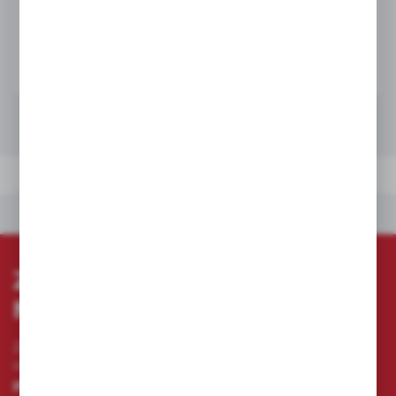
ZAPYTAJ TELEFONICZNIE
ZAPROPONUJ / NEGOCJUJ SWOJĄ CENĘ
DANE TECHNICZNE
INNE Z KATEGORII
DANE TECHNICZNE
INNE Z KATEGORII
ZAPISZ SIĘ DO
NEWSLETTERA
Zapisz się do newslettera na naszym sklepie
internetowym i otrzymuj
informacje o nowościach i
promocjach.