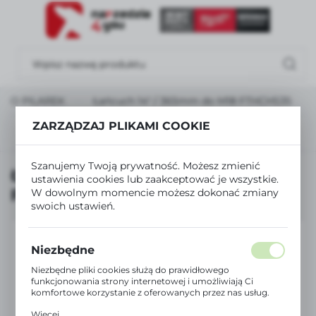
USTAWIENIA REGIONALNE
Lokalizacja
Polska
 DO PILAREK
Łańcuch 14″ / 365mm do M18 FTHCHS35
Język
ZARZĄDZAJ PLIKAMI COOKIE
polski
Poprzedni
Następny
Waluta
Szanujemy Twoją prywatność. Możesz zmienić
Łańcuch 14″ / 365mm do M18
Polski złoty (PLN)
ustawienia cookies lub zaakceptować je wszystkie.
FTHCHS35
W dowolnym momencie możesz dokonać zmiany
swoich ustawień.
ZAPISZ
Niezbędne
Niezbędne pliki cookies służą do prawidłowego
funkcjonowania strony internetowej i umożliwiają Ci
komfortowe korzystanie z oferowanych przez nas usług.
Pliki cookies odpowiadają na podejmowane przez Ciebie
Więcej