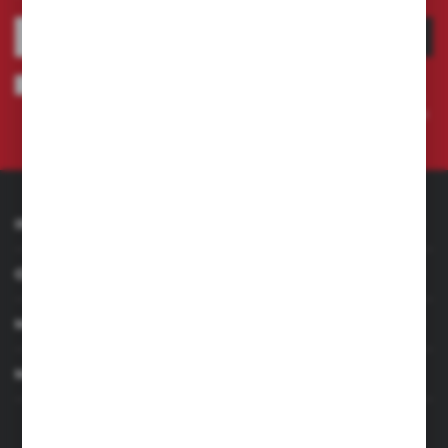
ZAPISZ SIĘ
Wyrażam zgodę na otrzymywanie drogą elektroniczną na wskazany
przeze mnie adres e-mail informacji dotyczących świadczonych przez
Administratora. Zgoda może zostać cofnięta w każdym czasie.
Polityka
prywatności
INFORMACJE
OBSŁUGA KLIENTA
MOJE KONTO
MASZ PYTANIE
+48 501 255 239