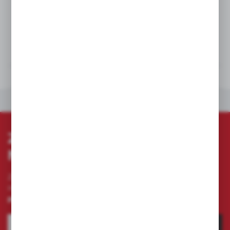
Bez dodatkowych kosztów.
DANE TECHNICZNE
PLIKI DO POBRANIA
INNE Z KATEGORII
ZAPISZ SIĘ DO
NEWSLETTERA
Zapisz się do newslettera na naszym sklepie
internetowym i otrzymuj
informacje o nowościach i
promocjach.
ZAPISZ SIĘ