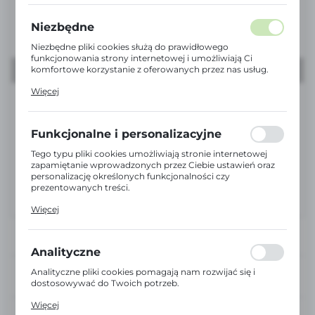
Niezbędne
Niezbędne pliki cookies służą do prawidłowego
funkcjonowania strony internetowej i umożliwiają Ci
komfortowe korzystanie z oferowanych przez nas usług.
Pliki cookies odpowiadają na podejmowane przez Ciebie
Więcej
działania w celu m.in. dostosowania Twoich ustawień
preferencji prywatności, logowania czy wypełniania
formularzy. Dzięki plikom cookies strona, z której
korzystasz, może działać bez zakłóceń.
Funkcjonalne i personalizacyjne
Tego typu pliki cookies umożliwiają stronie internetowej
zapamiętanie wprowadzonych przez Ciebie ustawień oraz
personalizację określonych funkcjonalności czy
prezentowanych treści.
Dzięki tym plikom cookies możemy zapewnić Ci większy
Więcej
komfort korzystania z funkcjonalności naszej strony
poprzez dopasowanie jej do Twoich indywidualnych
preferencji. Wyrażenie zgody na funkcjonalne i
personalizacyjne pliki cookies gwarantuje dostępność
Analityczne
większej ilości funkcji na stronie.
Analityczne pliki cookies pomagają nam rozwijać się i
DOŚWIADCZENI
DORADCY
dostosowywać do Twoich potrzeb.
Cookies analityczne pozwalają na uzyskanie informacji w
Więcej
zakresie wykorzystywania witryny internetowej, miejsca
EKSPRESOWA