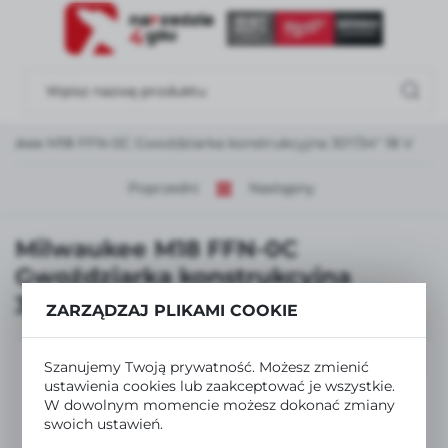
USTAWIENIA REGIONALNE
Lokalizacja
Polska
aukee M18 FFN-0C Gwoździarka konstrukcyjna 30°/34° 18 V
Język
polski
Poprzedni
Następny
Waluta
Milwaukee M18 FFN-0C
Polski złoty (PLN)
Gwoździarka konstrukcyjna
30°/34° 18 V
ZARZĄDZAJ PLIKAMI COOKIE
ZAPISZ
PROMOCJA
Szanujemy Twoją prywatność. Możesz zmienić
ustawienia cookies lub zaakceptować je wszystkie.
W dowolnym momencie możesz dokonać zmiany
swoich ustawień.