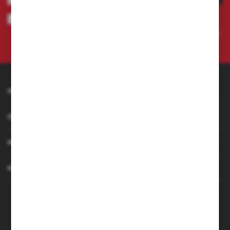
Wyrażam zgodę na otrzymywanie drogą elektroniczną na wskazany
przeze mnie adres e-mail informacji dotyczących świadczonych przez
Administratora. Zgoda może zostać cofnięta w każdym czasie.
Polityka
prywatności
INFORMACJE
OBSŁUGA KLIENTA
MOJE KONTO
MASZ PYTANIE
+48 501 255 239
+48 500 236 870
Poniedziałek - Piątek: 7.00-17.00