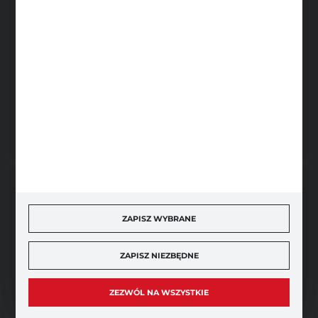
Sobota: 8.00-13.00
sklep@narzedzia4you.pl
FHU Partner
ul. Sportowa 5, 64-500 Szamotuły
FORMULARZ KONTAKTOWY
BEZPIECZNE PŁATNOŚCI
ZAPISZ WYBRANE
ZAPISZ NIEZBĘDNE
SZYBKA DOSTAWA
ZEZWÓL NA WSZYSTKIE