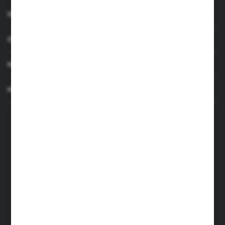
INFORMACJE
OBSŁUGA KLIENTA
MOJE KONTO
MASZ PYTANIE
+48 501 255 239
+48 500 236 870
Poniedziałek - Piątek: 7.00-17.00
Sobota: 8.00-13.00
sklep@narzedzia4you.pl
FHU Partner
ul. Sportowa 5, 64-500 Szamotuły
FORMULARZ KONTAKTOWY