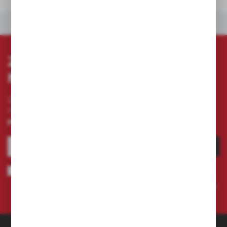
DANE TECHNICZNE
INNE Z KATEGORII
ZAPISZ SIĘ DO
NEWSLETTERA
Zapisz się do newslettera na naszym sklepie
internetowym i otrzymuj
informacje o nowościach i
promocjach.
ZAPISZ SIĘ
Wyrażam zgodę na otrzymywanie drogą elektroniczną na wskazany
przeze mnie adres e-mail informacji dotyczących świadczonych przez
Administratora. Zgoda może zostać cofnięta w każdym czasie.
Polityka
prywatności