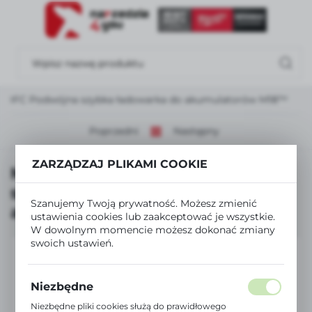
USTAWIENIA REGIONALNE
Lokalizacja
Polska
8 DFC Podwójna szybka ładowarka do akumulatorów M18™
Język
polski
Poprzedni
Następny
Waluta
ZARZĄDZAJ PLIKAMI COOKIE
Milwaukee M18 DFC Podwójna
Polski złoty (PLN)
szybka ładowarka do
Szanujemy Twoją prywatność. Możesz zmienić
akumulatorów M18™
ustawienia cookies lub zaakceptować je wszystkie.
ZAPISZ
W dowolnym momencie możesz dokonać zmiany
swoich ustawień.
Niezbędne
Niezbędne pliki cookies służą do prawidłowego