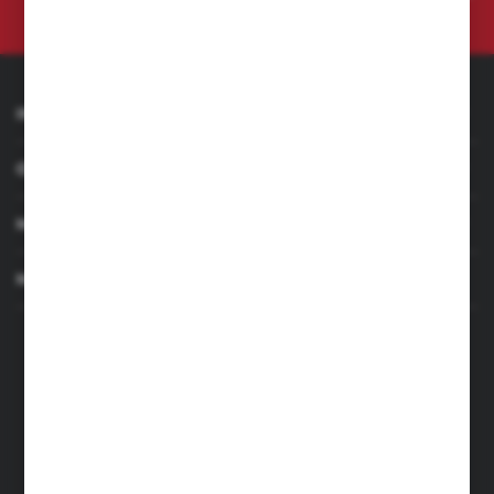
prywatności
INFORMACJE
OBSŁUGA KLIENTA
MOJE KONTO
MASZ PYTANIE
+48 501 255 239
+48 500 236 870
Poniedziałek - Piątek: 7.00-17.00
Sobota: 8.00-13.00
sklep@narzedzia4you.pl