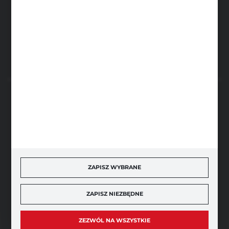
FHU Partner
ul. Sportowa 5, 64-500 Szamotuły
FORMULARZ KONTAKTOWY
BEZPIECZNE PŁATNOŚCI
SZYBKA DOSTAWA
ZAPISZ WYBRANE
ZAPISZ NIEZBĘDNE
DOŁĄCZ DO NAS
ZEZWÓL NA WSZYSTKIE