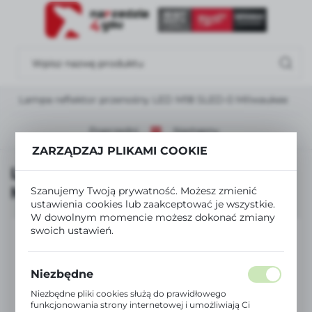
USTAWIENIA REGIONALNE
Lokalizacja
Polska
Lampa reflektor przenośny LED M18 SLED-0 Milwaukee
Język
polski
Poprzedni
Następny
ZARZĄDZAJ PLIKAMI COOKIE
Waluta
Lampa reflektor przenośny LED
Polski złoty (PLN)
M18 SLED-0 Milwaukee
Szanujemy Twoją prywatność. Możesz zmienić
ustawienia cookies lub zaakceptować je wszystkie.
W dowolnym momencie możesz dokonać zmiany
ZAPISZ
swoich ustawień.
Niezbędne
Niezbędne pliki cookies służą do prawidłowego
funkcjonowania strony internetowej i umożliwiają Ci