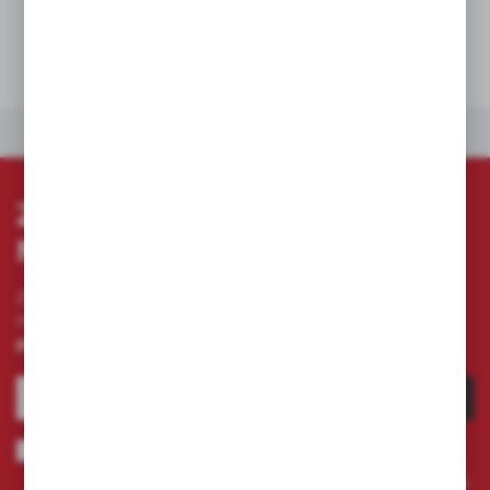
DANE TECHNICZNE
INNE Z KATEGORII
ZAPISZ SIĘ DO
NEWSLETTERA
Zapisz się do newslettera na naszym sklepie
internetowym i otrzymuj
informacje o nowościach i
promocjach.
ZAPISZ SIĘ
Wyrażam zgodę na otrzymywanie drogą elektroniczną na wskazany
przeze mnie adres e-mail informacji dotyczących świadczonych przez
Administratora. Zgoda może zostać cofnięta w każdym czasie.
Polityka