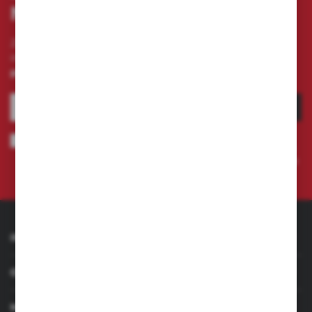
NEWSLETTERA
Zapisz się do newslettera na naszym sklepie
internetowym i otrzymuj
informacje o nowościach i
promocjach.
ZAPISZ SIĘ
Wyrażam zgodę na otrzymywanie drogą elektroniczną na wskazany
przeze mnie adres e-mail informacji dotyczących świadczonych przez
Administratora. Zgoda może zostać cofnięta w każdym czasie.
Polityka
prywatności
INFORMACJE
OBSŁUGA KLIENTA
MOJE KONTO