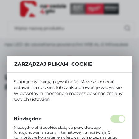
USTAWIENIA REGIONALNE
Lokalizacja
Polska
Lampa LED do oświetlania powierzchni M18 AL-0 Milwaukee
Język
polski
Poprzedni
Następny
ZARZĄDZAJ PLIKAMI COOKIE
Waluta
Lampa LED do oświetlania
Polski złoty (PLN)
Szanujemy Twoją prywatność. Możesz zmienić
powierzchni M18 AL-0 Milwaukee
ustawienia cookies lub zaakceptować je wszystkie.
W dowolnym momencie możesz dokonać zmiany
ZAPISZ
swoich ustawień.
Niezbędne
Niezbędne pliki cookies służą do prawidłowego
funkcjonowania strony internetowej i umożliwiają Ci
komfortowe korzystanie z oferowanych przez nas usług.