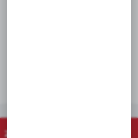
doskonałą trwałość
Możliwość zamocowania w pionie i poziomie
Zintegrowane wieszaki na rurę (maks. 13 mm),
lub belkę poprzeczną, zapewniają
użytkownikowi maksymalną wszechstronność
i obsługę bez użycia rąk
Elastyczny system bateryjny gwarantuje
współpracę ze wszystkimi akumulatorami
MILWAUKEE® M18™
DANE TECHNICZNE
INNE Z KATEGORII
ZAPISZ SIĘ DO