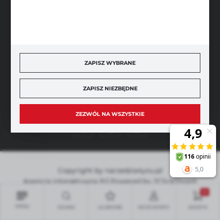
SZYBKA DOSTAWA
ZAPISZ WYBRANE
ZAPISZ NIEZBĘDNE
DOŁĄCZ DO NAS
ZEZWÓL NA WSZYSTKIE
Copyright by narzedzia4you.pl
Agencja interaktywna
[ti]
Powered by
2ClickShop®
0
MENU
SZUKAJ
ULUBIONE
MOJE KONTO
KOSZYK