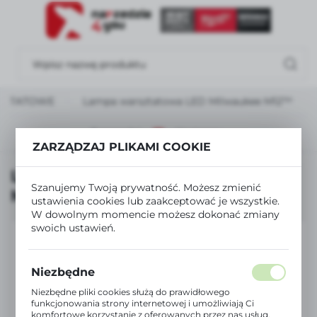
USTAWIENIA REGIONALNE
Lokalizacja
Polska
SZTATOWE
Lampa warsztatowa LED Milwaukee M12™
Język
polski
Poprzedni
Następny
ZARZĄDZAJ PLIKAMI COOKIE
Waluta
Lampa warsztatowa LED
Polski złoty (PLN)
Szanujemy Twoją prywatność. Możesz zmienić
Milwaukee M12™
ustawienia cookies lub zaakceptować je wszystkie.
W dowolnym momencie możesz dokonać zmiany
ZAPISZ
swoich ustawień.
Niezbędne
Niezbędne pliki cookies służą do prawidłowego
funkcjonowania strony internetowej i umożliwiają Ci
komfortowe korzystanie z oferowanych przez nas usług.