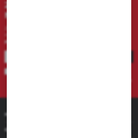
ZAPISZ SIĘ DO
NEWSLETTERA
Zapisz się do newslettera na naszym sklepie
internetowym i otrzymuj
informacje o nowościach i
promocjach.
ZAPISZ SIĘ
Wyrażam zgodę na otrzymywanie drogą elektroniczną na wskazany
przeze mnie adres e-mail informacji dotyczących świadczonych przez
Administratora. Zgoda może zostać cofnięta w każdym czasie.
Polityka
prywatności
INFORMACJE
OBSŁUGA KLIENTA