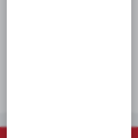
na podczepienie lampy do elementów
metalowych
Uniwersalny mechanizm zaciskowy pozwala
na montaż bez użycia narzędzi
IP54 Ochrona przed kurzem i wodą
Wskaźnik niskiego poziomu baterii
Elastyczny system bateryjny gwarantuje
współpracę ze wszystkimi akumulatorami
MILWAUKEE® M12™
DANE TECHNICZNE
INNE Z KATEGORII