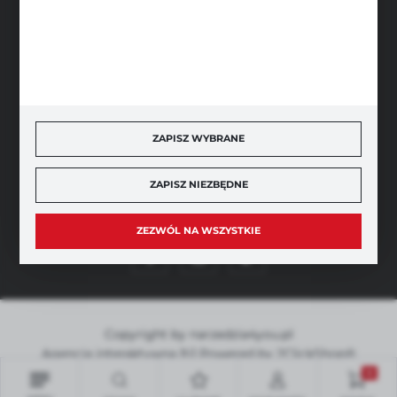
BEZPIECZNE PŁATNOŚCI
SZYBKA DOSTAWA
ZAPISZ WYBRANE
ZAPISZ NIEZBĘDNE
DOŁĄCZ DO NAS
ZEZWÓL NA WSZYSTKIE
Copyright by narzedzia4you.pl
Agencja interaktywna
[ti]
Powered by
2ClickShop®
0