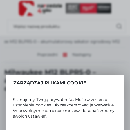
USTAWIENIA REGIONALNE
Lokalizacja
Polska
ukee M12 BLPRS-0 – akumulatorowy sekator ogrodowy M12
Język
polski
Poprzedni
Następny
Waluta
Milwaukee M12 BLPRS-0 –
Polski złoty (PLN)
akumulatorowy sekator
ZARZĄDZAJ PLIKAMI COOKIE
ogrodowy M12
ZAPISZ
Szanujemy Twoją prywatność. Możesz zmienić
ustawienia cookies lub zaakceptować je wszystkie.
POLECAMY
W dowolnym momencie możesz dokonać zmiany
PROMOCJA
swoich ustawień.