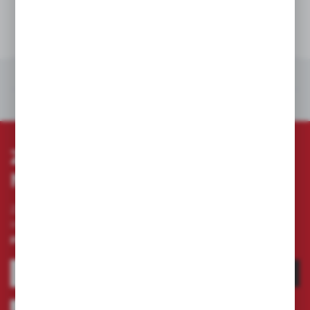
DANE TECHNICZNE
POLECANE PRODUKTY
INNE Z KATEGORII
ZAPISZ SIĘ DO
NEWSLETTERA
Zapisz się do newslettera na naszym sklepie
internetowym i otrzymuj
informacje o nowościach i
promocjach.
ZAPISZ SIĘ
Wyrażam zgodę na otrzymywanie drogą elektroniczną na wskazany