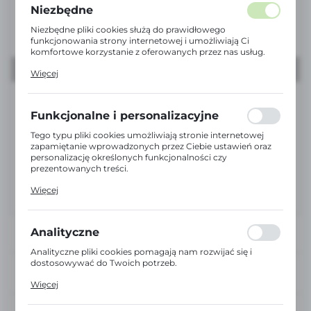
Niezbędne
Niezbędne pliki cookies służą do prawidłowego
funkcjonowania strony internetowej i umożliwiają Ci
komfortowe korzystanie z oferowanych przez nas usług.
Pliki cookies odpowiadają na podejmowane przez Ciebie
Więcej
działania w celu m.in. dostosowania Twoich ustawień
preferencji prywatności, logowania czy wypełniania
formularzy. Dzięki plikom cookies strona, z której
korzystasz, może działać bez zakłóceń.
Funkcjonalne i personalizacyjne
Tego typu pliki cookies umożliwiają stronie internetowej
zapamiętanie wprowadzonych przez Ciebie ustawień oraz
personalizację określonych funkcjonalności czy
prezentowanych treści.
Dzięki tym plikom cookies możemy zapewnić Ci większy
Więcej
komfort korzystania z funkcjonalności naszej strony
poprzez dopasowanie jej do Twoich indywidualnych
preferencji. Wyrażenie zgody na funkcjonalne i
personalizacyjne pliki cookies gwarantuje dostępność
Analityczne
większej ilości funkcji na stronie.
Analityczne pliki cookies pomagają nam rozwijać się i
dostosowywać do Twoich potrzeb.
DOŚWIADCZENI
Cookies analityczne pozwalają na uzyskanie informacji w
DORADCY
Więcej
zakresie wykorzystywania witryny internetowej, miejsca
oraz częstotliwości, z jaką odwiedzane są nasze serwisy
EKSPRESOWA
www. Dane pozwalają nam na ocenę naszych serwisów