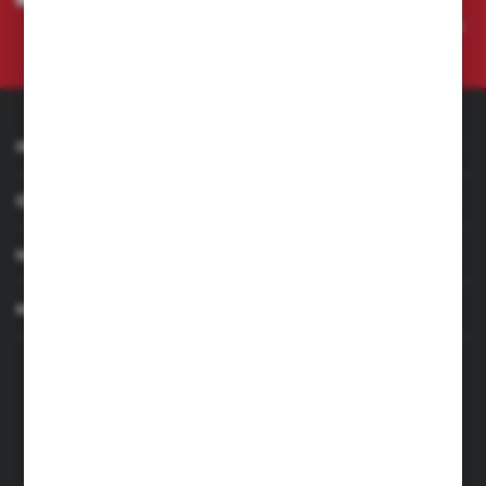
przeze mnie adres e-mail informacji dotyczących świadczonych przez
Administratora. Zgoda może zostać cofnięta w każdym czasie.
Polityka
prywatności
INFORMACJE
OBSŁUGA KLIENTA
MOJE KONTO
MASZ PYTANIE
+48 501 255 239
+48 500 236 870
Poniedziałek - Piątek: 7.00-17.00
Sobota: 8.00-13.00