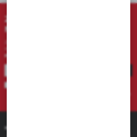
ZAPISZ SIĘ DO
NEWSLETTERA
Zapisz się do newslettera na naszym sklepie
internetowym i otrzymuj
informacje o nowościach i
promocjach.
ZAPISZ SIĘ
Wyrażam zgodę na otrzymywanie drogą elektroniczną na wskazany
przeze mnie adres e-mail informacji dotyczących świadczonych przez
Administratora. Zgoda może zostać cofnięta w każdym czasie.
Polityka
prywatności
INFORMACJE