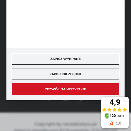
BEZPIECZNE PŁATNOŚCI
SZYBKA DOSTAWA
ZAPISZ WYBRANE
ZAPISZ NIEZBĘDNE
DOŁĄCZ DO NAS
ZEZWÓL NA WSZYSTKIE
Copyright by narzedzia4you.pl
Agencja interaktywna
[ti]
Powered by
2ClickShop®