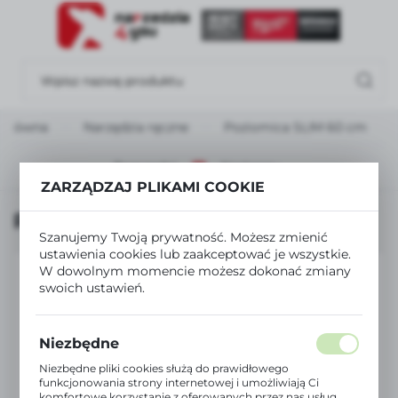
USTAWIENIA REGIONALNE
Lokalizacja
Polska
 główna
Narzędzia ręczne
Poziomica SLIM 60 cm
Język
polski
Poprzedni
Następny
ZARZĄDZAJ PLIKAMI COOKIE
Waluta
Poziomica SLIM 60 cm
Polski złoty (PLN)
Szanujemy Twoją prywatność. Możesz zmienić
ustawienia cookies lub zaakceptować je wszystkie.
W dowolnym momencie możesz dokonać zmiany
ZAPISZ
swoich ustawień.
Niezbędne
Niezbędne pliki cookies służą do prawidłowego
funkcjonowania strony internetowej i umożliwiają Ci
komfortowe korzystanie z oferowanych przez nas usług.