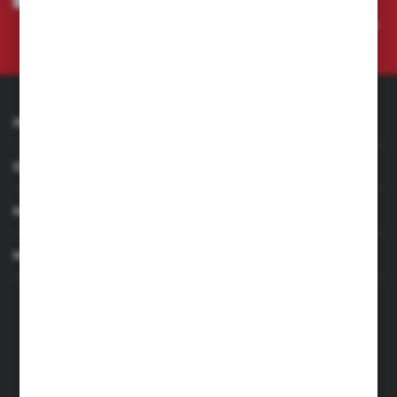
przeze mnie adres e-mail informacji dotyczących świadczonych przez
Administratora. Zgoda może zostać cofnięta w każdym czasie.
Polityka
prywatności
INFORMACJE
OBSŁUGA KLIENTA
MOJE KONTO
MASZ PYTANIE
+48 501 255 239
+48 500 236 870
Poniedziałek - Piątek: 7.00-17.00
Sobota: 8.00-13.00