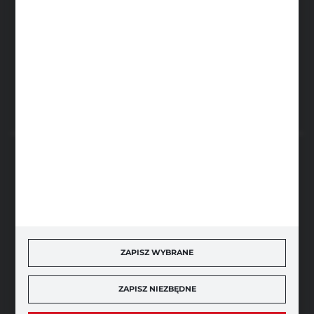
sklep@narzedzia4you.pl
FHU Partner
ul. Sportowa 5, 64-500 Szamotuły
FORMULARZ KONTAKTOWY
BEZPIECZNE PŁATNOŚCI
SZYBKA DOSTAWA
ZAPISZ WYBRANE
ZAPISZ NIEZBĘDNE