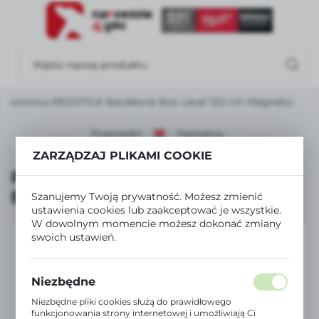
USTAWIENIA REGIONALNE
Lokalizacja
Polska
Poziomica REDSTICK Backbone Box Level 120 cm Magnetic
Język
polski
Poprzedni
Następny
ZARZĄDZAJ PLIKAMI COOKIE
Waluta
Poziomica REDSTICK Backbone
Polski złoty (PLN)
Box Level 120 cm Magnetic
Szanujemy Twoją prywatność. Możesz zmienić
ustawienia cookies lub zaakceptować je wszystkie.
W dowolnym momencie możesz dokonać zmiany
ZAPISZ
swoich ustawień.
Niezbędne
Niezbędne pliki cookies służą do prawidłowego
funkcjonowania strony internetowej i umożliwiają Ci