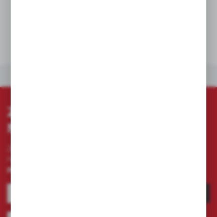
DANE TECHNICZNE
INNE Z KATEGORII
ZAPISZ SIĘ DO
NEWSLETTERA
Zapisz się do newslettera na naszym sklepie
internetowym i otrzymuj
informacje o nowościach i
promocjach.
ZAPISZ SIĘ
Wyrażam zgodę na otrzymywanie drogą elektroniczną na wskazany