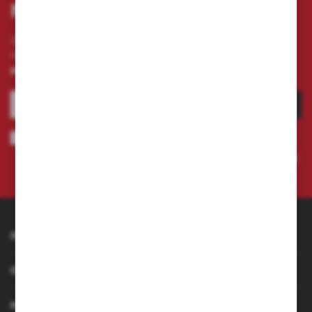
NEWSLETTERA
Zapisz się do newslettera na naszym sklepie
internetowym i otrzymuj
informacje o nowościach i
promocjach.
ZAPISZ SIĘ
Wyrażam zgodę na otrzymywanie drogą elektroniczną na wskazany
przeze mnie adres e-mail informacji dotyczących świadczonych przez
Administratora. Zgoda może zostać cofnięta w każdym czasie.
Polityka
prywatności
INFORMACJE
OBSŁUGA KLIENTA
MOJE KONTO