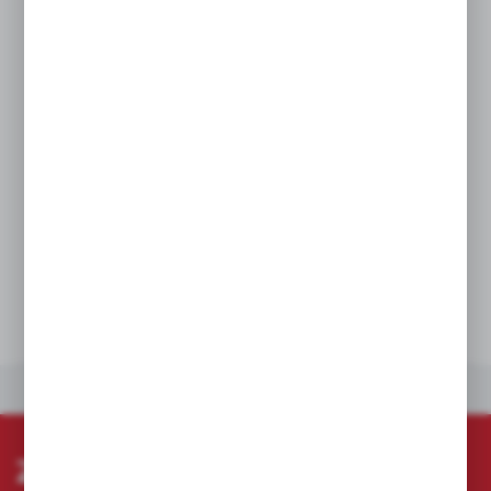
chwytu
Przeciwpoślizgowy sześciokątny kształt chroni
nasadkę i zaokrąglenie zapięciowe.
Długie ścianki zapewniają przejście dla
wystających śrub.
Trwałe i przejrzyste oznaczenia - tłoczony,
wypełniony farbą rozmiar średnicy i laserowo
wygrawerowany numer katalogowy.
DANE TECHNICZNE
INNE Z KATEGORII
ZAPISZ SIĘ DO