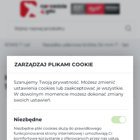
USTAWIENIA REGIONALNE
Lokalizacja
Polska
AROWE 1" cal
Nasadka udarowa krótka 34 mm 1" - 1pc
Język
polski
Poprzedni
Następny
ZARZĄDZAJ PLIKAMI COOKIE
Waluta
Nasadka udarowa krótka 34 mm
Polski złoty (PLN)
Szanujemy Twoją prywatność. Możesz zmienić
1" - 1pc
ustawienia cookies lub zaakceptować je wszystkie.
W dowolnym momencie możesz dokonać zmiany
ZAPISZ
swoich ustawień.
Niezbędne
Niezbędne pliki cookies służą do prawidłowego
funkcjonowania strony internetowej i umożliwiają Ci
komfortowe korzystanie z oferowanych przez nas usług.