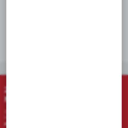
Wskaźnik naładowania umożliwia szybkie
sprawdzenie pozostałej energii w akumulatorze
REDLITHIUM™ USB
W zestawie kabel USB
DANE TECHNICZNE
INNE Z KATEGORII
ZAPISZ SIĘ DO
NEWSLETTERA
Zapisz się do newslettera na naszym sklepie
internetowym i otrzymuj
informacje o nowościach i
promocjach.