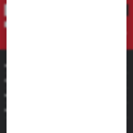
ZAPISZ SIĘ
Wyrażam zgodę na otrzymywanie drogą elektroniczną na wskazany
przeze mnie adres e-mail informacji dotyczących świadczonych przez
Administratora. Zgoda może zostać cofnięta w każdym czasie.
Polityka
prywatności
INFORMACJE
OBSŁUGA KLIENTA
MOJE KONTO
MASZ PYTANIE
+48 501 255 239