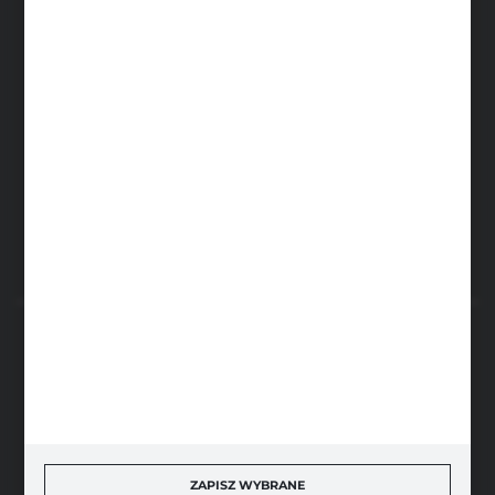
+48 500 236 870
Poniedziałek - Piątek: 7.00-17.00
Sobota: 8.00-13.00
sklep@narzedzia4you.pl
FHU Partner
ul. Sportowa 5, 64-500 Szamotuły
FORMULARZ KONTAKTOWY
BEZPIECZNE PŁATNOŚCI
SZYBKA DOSTAWA
ZAPISZ WYBRANE