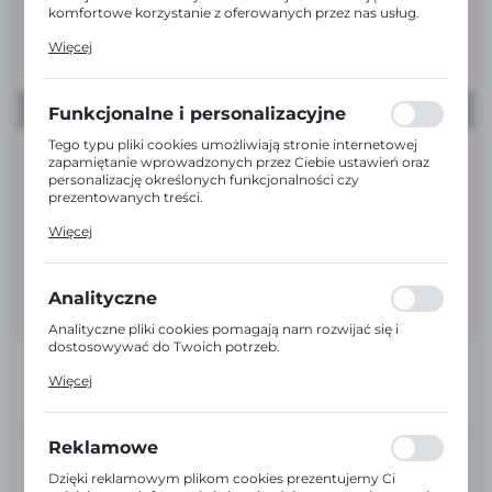
komfortowe korzystanie z oferowanych przez nas usług.
Pliki cookies odpowiadają na podejmowane przez Ciebie
Więcej
działania w celu m.in. dostosowania Twoich ustawień
preferencji prywatności, logowania czy wypełniania
formularzy. Dzięki plikom cookies strona, z której
korzystasz, może działać bez zakłóceń.
Funkcjonalne i personalizacyjne
Tego typu pliki cookies umożliwiają stronie internetowej
zapamiętanie wprowadzonych przez Ciebie ustawień oraz
personalizację określonych funkcjonalności czy
prezentowanych treści.
Dzięki tym plikom cookies możemy zapewnić Ci większy
Więcej
komfort korzystania z funkcjonalności naszej strony
poprzez dopasowanie jej do Twoich indywidualnych
preferencji. Wyrażenie zgody na funkcjonalne i
personalizacyjne pliki cookies gwarantuje dostępność
Analityczne
większej ilości funkcji na stronie.
Analityczne pliki cookies pomagają nam rozwijać się i
dostosowywać do Twoich potrzeb.
Cookies analityczne pozwalają na uzyskanie informacji w
Więcej
zakresie wykorzystywania witryny internetowej, miejsca
oraz częstotliwości, z jaką odwiedzane są nasze serwisy
www. Dane pozwalają nam na ocenę naszych serwisów
internetowych pod względem ich popularności wśród
Reklamowe
użytkowników. Zgromadzone informacje są przetwarzane
DOŚWIADCZENI
DORADCY
w formie zanonimizowanej. Wyrażenie zgody na analityczne
Dzięki reklamowym plikom cookies prezentujemy Ci