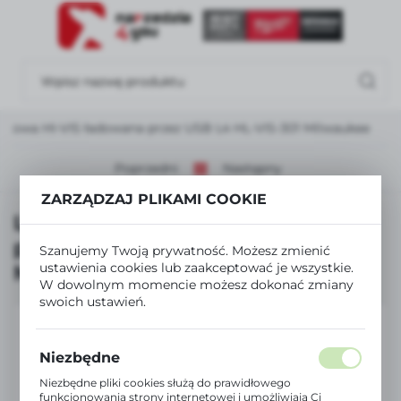
USTAWIENIA REGIONALNE
Lokalizacja
Polska
zołowa HI-VIS ładowana przez USB L4 HL-VIS-301 Milwaukee
Język
polski
Poprzedni
Następny
ZARZĄDZAJ PLIKAMI COOKIE
Waluta
Latarka czołowa HI-VIS ładowana
Polski złoty (PLN)
przez USB L4 HL-VIS-301
Szanujemy Twoją prywatność. Możesz zmienić
ustawienia cookies lub zaakceptować je wszystkie.
Milwaukee
ZAPISZ
W dowolnym momencie możesz dokonać zmiany
swoich ustawień.
Niezbędne
Niezbędne pliki cookies służą do prawidłowego
funkcjonowania strony internetowej i umożliwiają Ci