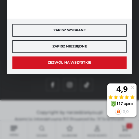
BEZPIECZNE PŁATNOŚCI
ZAPISZ WYBRANE
SZYBKA DOSTAWA
ZAPISZ NIEZBĘDNE
ZEZWÓL NA WSZYSTKIE
DOŁĄCZ DO NAS
Copyright by narzedzia4you.pl
Agencja interaktywna
[ti]
Powered by
2ClickShop®
0
MENU
SZUKAJ
ULUBIONE
MOJE KONTO
KOSZYK