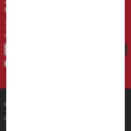
ZAPISZ SIĘ DO
NEWSLETTERA
Zapisz się do newslettera na naszym sklepie
internetowym i otrzymuj
informacje o nowościach i
promocjach.
ZAPISZ SIĘ
Wyrażam zgodę na otrzymywanie drogą elektroniczną na wskazany
przeze mnie adres e-mail informacji dotyczących świadczonych przez
Administratora. Zgoda może zostać cofnięta w każdym czasie.
Polityka
prywatności
INFORMACJE
OBSŁUGA KLIENTA