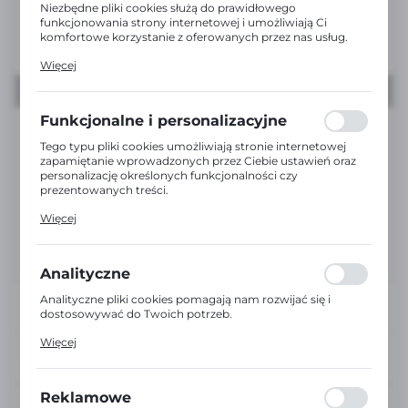
Niezbędne pliki cookies służą do prawidłowego
funkcjonowania strony internetowej i umożliwiają Ci
komfortowe korzystanie z oferowanych przez nas usług.
Pliki cookies odpowiadają na podejmowane przez Ciebie
Więcej
działania w celu m.in. dostosowania Twoich ustawień
preferencji prywatności, logowania czy wypełniania
formularzy. Dzięki plikom cookies strona, z której
korzystasz, może działać bez zakłóceń.
Funkcjonalne i personalizacyjne
Tego typu pliki cookies umożliwiają stronie internetowej
zapamiętanie wprowadzonych przez Ciebie ustawień oraz
personalizację określonych funkcjonalności czy
prezentowanych treści.
Dzięki tym plikom cookies możemy zapewnić Ci większy
Więcej
komfort korzystania z funkcjonalności naszej strony
poprzez dopasowanie jej do Twoich indywidualnych
preferencji. Wyrażenie zgody na funkcjonalne i
personalizacyjne pliki cookies gwarantuje dostępność
Analityczne
większej ilości funkcji na stronie.
Analityczne pliki cookies pomagają nam rozwijać się i
dostosowywać do Twoich potrzeb.
Cookies analityczne pozwalają na uzyskanie informacji w
Więcej
zakresie wykorzystywania witryny internetowej, miejsca
DOŚWIADCZENI
oraz częstotliwości, z jaką odwiedzane są nasze serwisy
DORADCY
www. Dane pozwalają nam na ocenę naszych serwisów
internetowych pod względem ich popularności wśród
Reklamowe
EKSPRESOWA
użytkowników. Zgromadzone informacje są przetwarzane