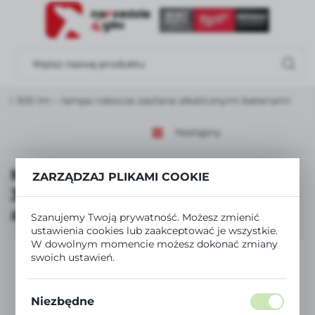
USTAWIENIA REGIONALNE
Lokalizacja
Polska
ht 300 lm – lampa robocza zasilana alkalicznymi bateriami
Język
polski
Następny
Waluta
Milwaukee FL-LED Flood Light
ZARZĄDZAJ PLIKAMI COOKIE
Polski złoty (PLN)
300 lm – lampa robocza zasilana
alkalicznymi bateriami
Szanujemy Twoją prywatność. Możesz zmienić
ZAPISZ
ustawienia cookies lub zaakceptować je wszystkie.
W dowolnym momencie możesz dokonać zmiany
swoich ustawień.
Niezbędne