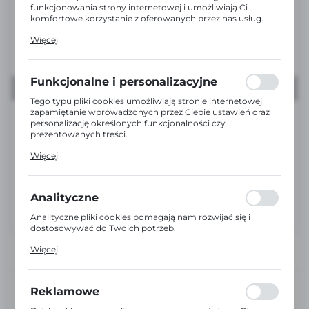
funkcjonowania strony internetowej i umożliwiają Ci
komfortowe korzystanie z oferowanych przez nas usług.
Pliki cookies odpowiadają na podejmowane przez Ciebie
Więcej
działania w celu m.in. dostosowania Twoich ustawień
preferencji prywatności, logowania czy wypełniania
formularzy. Dzięki plikom cookies strona, z której
korzystasz, może działać bez zakłóceń.
Funkcjonalne i personalizacyjne
Tego typu pliki cookies umożliwiają stronie internetowej
zapamiętanie wprowadzonych przez Ciebie ustawień oraz
personalizację określonych funkcjonalności czy
prezentowanych treści.
Dzięki tym plikom cookies możemy zapewnić Ci większy
Więcej
komfort korzystania z funkcjonalności naszej strony
poprzez dopasowanie jej do Twoich indywidualnych
preferencji. Wyrażenie zgody na funkcjonalne i
personalizacyjne pliki cookies gwarantuje dostępność
Analityczne
większej ilości funkcji na stronie.
Analityczne pliki cookies pomagają nam rozwijać się i
dostosowywać do Twoich potrzeb.
Cookies analityczne pozwalają na uzyskanie informacji w
Więcej
zakresie wykorzystywania witryny internetowej, miejsca
oraz częstotliwości, z jaką odwiedzane są nasze serwisy
www. Dane pozwalają nam na ocenę naszych serwisów
DOŚWIADCZENI
internetowych pod względem ich popularności wśród
Reklamowe
DORADCY
użytkowników. Zgromadzone informacje są przetwarzane
w formie zanonimizowanej. Wyrażenie zgody na analityczne