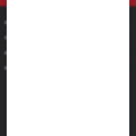
INFORMACJE
OBSŁUGA KLIENTA
MOJE KONTO
MASZ PYTANIE
+48 501 255 239
+48 500 236 870
Poniedziałek - Piątek: 7.00-17.00
Sobota: 8.00-13.00
sklep@narzedzia4you.pl
FHU Partner
ul. Sportowa 5, 64-500 Szamotuły