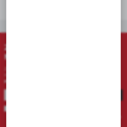
POLECANE PRODUKTY
ZAPISZ SIĘ DO
NEWSLETTERA
Zapisz się do newslettera na naszym sklepie
internetowym i otrzymuj
informacje o nowościach i
promocjach.
ZAPISZ SIĘ
Wyrażam zgodę na otrzymywanie drogą elektroniczną na wskazany
przeze mnie adres e-mail informacji dotyczących świadczonych przez
Administratora. Zgoda może zostać cofnięta w każdym czasie.
Polityka
prywatności