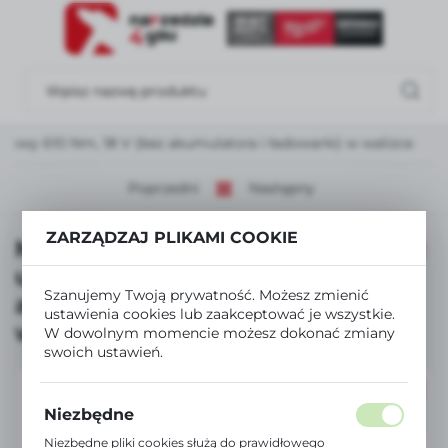
USTAWIENIA REGIONALNE
Lokalizacja
Polska
owy 610 Nm, 18 V (bez akumulatora i ładowarki) w walizce
Język
polski
Poprzedni
Następny
Waluta
ZARZĄDZAJ PLIKAMI COOKIE
Milwaukee HD18 HIWF-0C – klucz
Polski złoty (PLN)
udarowy 610 Nm, 18 V (bez
Szanujemy Twoją prywatność. Możesz zmienić
akumulatora i ładowarki) w
ustawienia cookies lub zaakceptować je wszystkie.
ZAPISZ
walizce
W dowolnym momencie możesz dokonać zmiany
swoich ustawień.
OUTLET
Niezbędne
POLECAMY
Niezbędne pliki cookies służą do prawidłowego