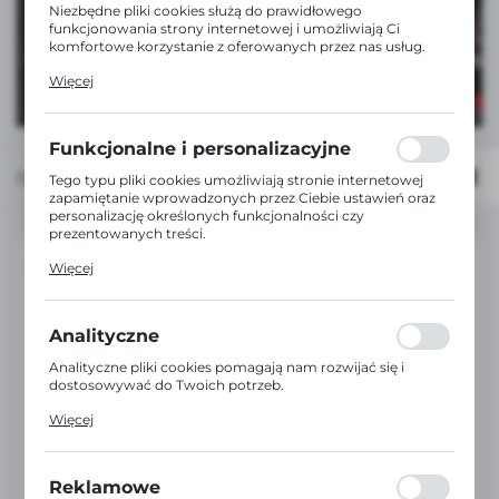
ZOBACZ WIĘCEJ
Niezbędne pliki cookies służą do prawidłowego
funkcjonowania strony internetowej i umożliwiają Ci
komfortowe korzystanie z oferowanych przez nas usług.
Pliki cookies odpowiadają na podejmowane przez Ciebie
Więcej
działania w celu m.in. dostosowania Twoich ustawień
preferencji prywatności, logowania czy wypełniania
formularzy. Dzięki plikom cookies strona, z której
korzystasz, może działać bez zakłóceń.
Funkcjonalne i personalizacyjne
Domyślnie
FILTRUJ
Tego typu pliki cookies umożliwiają stronie internetowej
zapamiętanie wprowadzonych przez Ciebie ustawień oraz
personalizację określonych funkcjonalności czy
prezentowanych treści.
Dzięki tym plikom cookies możemy zapewnić Ci większy
Więcej
komfort korzystania z funkcjonalności naszej strony
poprzez dopasowanie jej do Twoich indywidualnych
preferencji. Wyrażenie zgody na funkcjonalne i
personalizacyjne pliki cookies gwarantuje dostępność
Analityczne
większej ilości funkcji na stronie.
Analityczne pliki cookies pomagają nam rozwijać się i
dostosowywać do Twoich potrzeb.
Cookies analityczne pozwalają na uzyskanie informacji w
Więcej
zakresie wykorzystywania witryny internetowej, miejsca
oraz częstotliwości, z jaką odwiedzane są nasze serwisy
www. Dane pozwalają nam na ocenę naszych serwisów
internetowych pod względem ich popularności wśród
Reklamowe
użytkowników. Zgromadzone informacje są przetwarzane