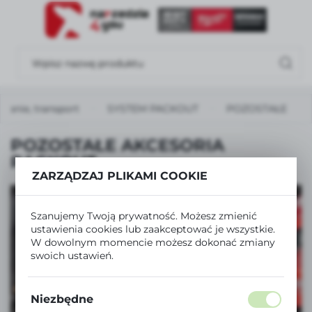
USTAWIENIA REGIONALNE
Lokalizacja
Polska
wanie, transport
SYSTEM PACKOUT
POZOSTAŁE
Język
polski
POZOSTAŁE AKCESORIA
Waluta
PACKOUT
ZARZĄDZAJ PLIKAMI COOKIE
Polski złoty (PLN)
Szanujemy Twoją prywatność. Możesz zmienić
ZAPISZ
ustawienia cookies lub zaakceptować je wszystkie.
W dowolnym momencie możesz dokonać zmiany
ZOBACZ TAKŻE
swoich ustawień.
SZLIFIERKI I POLERKI
Niezbędne