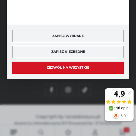
BEZPIECZNE PŁATNOŚCI
ZAPISZ WYBRANE
SZYBKA DOSTAWA
ZAPISZ NIEZBĘDNE
ZEZWÓL NA WSZYSTKIE
DOŁĄCZ DO NAS
Copyright by narzedzia4you.pl
Agencja interaktywna
[ti]
Powered by
2ClickShop®
0