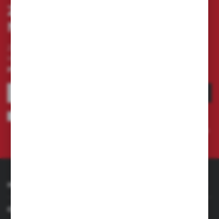
ZAPISZ SIĘ DO
NEWSLETTERA
Zapisz się do newslettera na naszym sklepie
internetowym i otrzymuj
informacje o nowościach i
promocjach.
ZAPISZ SIĘ
Wyrażam zgodę na otrzymywanie drogą elektroniczną na wskazany
przeze mnie adres e-mail informacji dotyczących świadczonych przez
Administratora. Zgoda może zostać cofnięta w każdym czasie.
Polityka
prywatności
INFORMACJE
OBSŁUGA KLIENTA