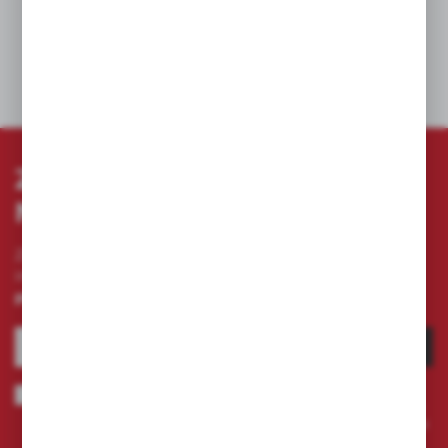
DANE TECHNICZNE
ZAPISZ SIĘ DO
NEWSLETTERA
Zapisz się do newslettera na naszym sklepie
internetowym i otrzymuj
informacje o nowościach i
promocjach.
ZAPISZ SIĘ
Wyrażam zgodę na otrzymywanie drogą elektroniczną na wskazany
przeze mnie adres e-mail informacji dotyczących świadczonych przez
Administratora. Zgoda może zostać cofnięta w każdym czasie.
Polityka
prywatności