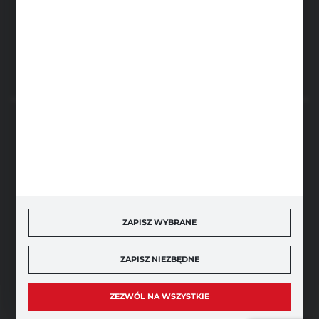
ul. Sportowa 5, 64-500 Szamotuły
FORMULARZ KONTAKTOWY
BEZPIECZNE PŁATNOŚCI
SZYBKA DOSTAWA
ZAPISZ WYBRANE
ZAPISZ NIEZBĘDNE
DOŁĄCZ DO NAS
ZEZWÓL NA WSZYSTKIE