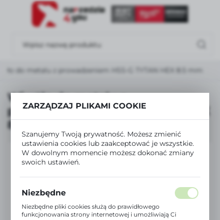
USTAWIENIA REGIONALNE
Lokalizacja
Polska
rtło do metalu z prowadzeniem HSS-G TYTAN HEX 8.5 mm
Język
polski
Wiertło do metalu z
ZARZĄDZAJ PLIKAMI COOKIE
prowadzeniem HSS-G TYTAN HEX
Waluta
8.5 mm
Polski złoty (PLN)
Szanujemy Twoją prywatność. Możesz zmienić
ustawienia cookies lub zaakceptować je wszystkie.
W dowolnym momencie możesz dokonać zmiany
ZAPISZ
swoich ustawień.
Niezbędne
Niezbędne pliki cookies służą do prawidłowego
funkcjonowania strony internetowej i umożliwiają Ci