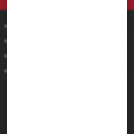
INFORMACJE
OBSŁUGA KLIENTA
MOJE KONTO
MASZ PYTANIE
+48 501 255 239
+48 500 236 870
Poniedziałek - Piątek: 7.00-17.00
Sobota: 8.00-13.00
sklep@narzedzia4you.pl
FHU Partner