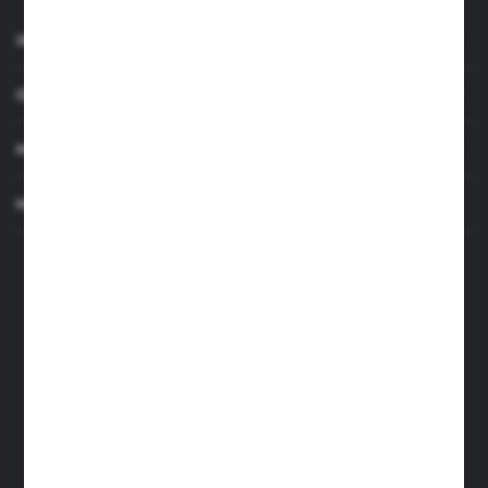
INFORMACJE
OBSŁUGA KLIENTA
MOJE KONTO
MASZ PYTANIE
+48 501 255 239
+48 500 236 870
Poniedziałek - Piątek: 7.00-17.00
Sobota: 8.00-13.00
sklep@narzedzia4you.pl
FHU Partner
ul. Sportowa 5, 64-500 Szamotuły