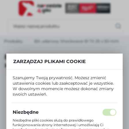
USTAWIENIA REGIONALNE
Lokalizacja
Polska
Produkty
Bit udarowy Shockwave IR TX 25 x 50 mm
Język
polski
Bit udarowy Shockwave IR TX 25
ZARZĄDZAJ PLIKAMI COOKIE
x 50 mm
Waluta
Polski złoty (PLN)
Szanujemy Twoją prywatność. Możesz zmienić
ustawienia cookies lub zaakceptować je wszystkie.
W dowolnym momencie możesz dokonać zmiany
ZAPISZ
swoich ustawień.
Niezbędne
Niezbędne pliki cookies służą do prawidłowego
funkcjonowania strony internetowej i umożliwiają Ci