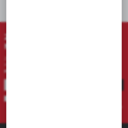
DANE TECHNICZNE
ZAPISZ SIĘ DO
NEWSLETTERA
Zapisz się do newslettera na naszym sklepie
internetowym i otrzymuj
informacje o nowościach i
promocjach.
ZAPISZ SIĘ
Wyrażam zgodę na otrzymywanie drogą elektroniczną na wskazany
przeze mnie adres e-mail informacji dotyczących świadczonych przez
Administratora. Zgoda może zostać cofnięta w każdym czasie.
Polityka
prywatności