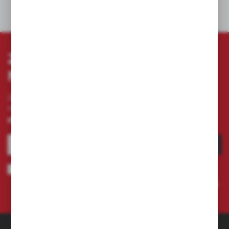
DANE TECHNICZNE
ZAPISZ SIĘ DO
NEWSLETTERA
Zapisz się do newslettera na naszym sklepie
internetowym i otrzymuj
informacje o nowościach i
promocjach.
ZAPISZ SIĘ
Wyrażam zgodę na otrzymywanie drogą elektroniczną na wskazany
przeze mnie adres e-mail informacji dotyczących świadczonych przez
Administratora. Zgoda może zostać cofnięta w każdym czasie.
Polityka
prywatności