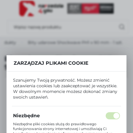
USTAWIENIA REGIONALNE
Lokalizacja
Polska
rodukty
Bity udarowe Shockwave PH1 x 90 mm - 1 szt.
Język
polski
Bity udarowe Shockwave PH1 x
ZARZĄDZAJ PLIKAMI COOKIE
90 mm - 1 szt.
Waluta
Polski złoty (PLN)
Szanujemy Twoją prywatność. Możesz zmienić
ustawienia cookies lub zaakceptować je wszystkie.
W dowolnym momencie możesz dokonać zmiany
ZAPISZ
swoich ustawień.
Niezbędne
Niezbędne pliki cookies służą do prawidłowego
funkcjonowania strony internetowej i umożliwiają Ci