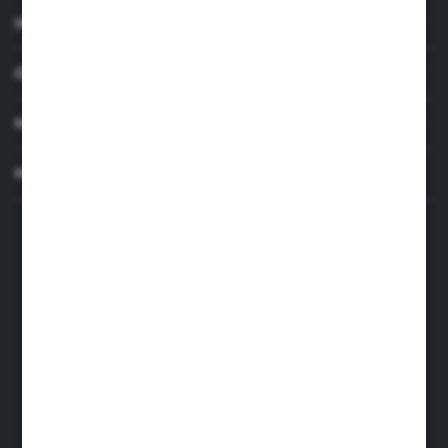
INFORMACJE
OBSŁUGA KLIENTA
MOJE KONTO
MASZ PYTANIE
+48 501 255 239
+48 500 236 870
Poniedziałek - Piątek: 7.00-17.00
Sobota: 8.00-13.00
sklep@narzedzia4you.pl
FHU Partner
ul. Sportowa 5, 64-500 Szamotuły
FORMULARZ KONTAKTOWY