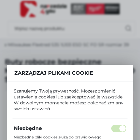
USTAWIENIA REGIONALNE
Lokalizacja
Polska
zne Milwaukee Flextred S3S 1L103 ESD SC FO SR rozmiar 39
Język
polski
Buty robocze bezpieczne
Milwaukee Flextred S3S 1L103 ESD
Waluta
ZARZĄDZAJ PLIKAMI COOKIE
SC FO SR rozmiar 39
Polski złoty (PLN)
Szanujemy Twoją prywatność. Możesz zmienić
ustawienia cookies lub zaakceptować je wszystkie.
PROMOCJA
ZAPISZ
W dowolnym momencie możesz dokonać zmiany
swoich ustawień.
Niezbędne
Niezbędne pliki cookies służą do prawidłowego