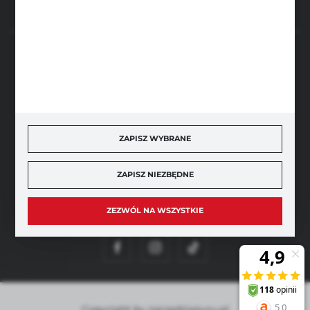
BEZPIECZNE PŁATNOŚCI
SZYBKA DOSTAWA
ZAPISZ WYBRANE
ZAPISZ NIEZBĘDNE
ZEZWÓL NA WSZYSTKIE
DOŁĄCZ DO NAS
Copyright by narzedzia4you.pl