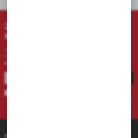
DANE TECHNICZNE
ZAPISZ SIĘ DO
NEWSLETTERA
Zapisz się do newslettera na naszym sklepie
internetowym i otrzymuj
informacje o nowościach i
promocjach.
ZAPISZ SIĘ
Wyrażam zgodę na otrzymywanie drogą elektroniczną na wskazany
przeze mnie adres e-mail informacji dotyczących świadczonych przez
Administratora. Zgoda może zostać cofnięta w każdym czasie.
Polityka
prywatności
INFORMACJE