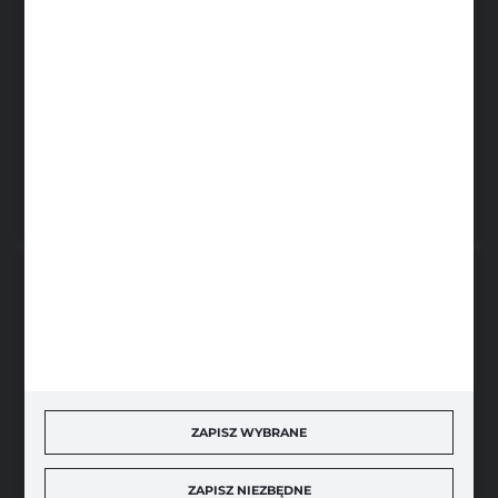
Sobota: 8.00-13.00
sklep@narzedzia4you.pl
FHU Partner
ul. Sportowa 5, 64-500 Szamotuły
FORMULARZ KONTAKTOWY
BEZPIECZNE PŁATNOŚCI
SZYBKA DOSTAWA
ZAPISZ WYBRANE
ZAPISZ NIEZBĘDNE