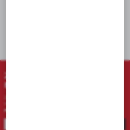
Certyfikowany zgodnie z normą EN 50365:2002
Klasa elektryczna 0 dla instalacji o napięciu
znamionowym do 1000 V prądu przemiennego
i 1500 V prądu stałego w wersji wentylowanej
i niewentylowanej.
DANE TECHNICZNE
ZAPISZ SIĘ DO
NEWSLETTERA
Zapisz się do newslettera na naszym sklepie
internetowym i otrzymuj
informacje o nowościach i
promocjach.
ZAPISZ SIĘ