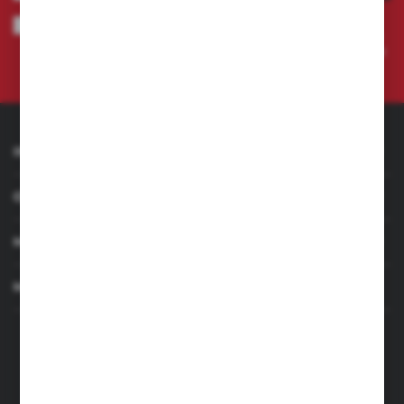
Wyrażam zgodę na otrzymywanie drogą elektroniczną na wskazany
przeze mnie adres e-mail informacji dotyczących świadczonych przez
Administratora. Zgoda może zostać cofnięta w każdym czasie.
Polityka
prywatności
INFORMACJE
OBSŁUGA KLIENTA
MOJE KONTO
MASZ PYTANIE
+48 501 255 239
+48 500 236 870
Poniedziałek - Piątek: 7.00-17.00