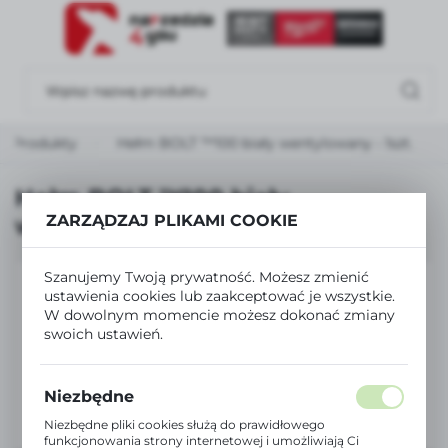
USTAWIENIA REGIONALNE
Lokalizacja
Polska
Produkty
Hełm BOLT ™100 biały wentylowany - 1szt.
Język
polski
Hełm BOLT ™100 biały
ZARZĄDZAJ PLIKAMI COOKIE
wentylowany - 1szt.
Waluta
Polski złoty (PLN)
Szanujemy Twoją prywatność. Możesz zmienić
ustawienia cookies lub zaakceptować je wszystkie.
W dowolnym momencie możesz dokonać zmiany
ZAPISZ
swoich ustawień.
Niezbędne
Niezbędne pliki cookies służą do prawidłowego
funkcjonowania strony internetowej i umożliwiają Ci