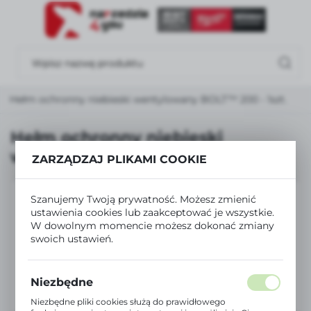
USTAWIENIA REGIONALNE
Lokalizacja
Polska
Hełm ochronny niebieski wentylowany BOLT™ 200 - 1szt.
Język
polski
Hełm ochronny niebieski
wentylowany BOLT™ 200 - 1szt.
Waluta
ZARZĄDZAJ PLIKAMI COOKIE
Polski złoty (PLN)
Szanujemy Twoją prywatność. Możesz zmienić
ustawienia cookies lub zaakceptować je wszystkie.
ZAPISZ
W dowolnym momencie możesz dokonać zmiany
swoich ustawień.
Niezbędne
Niezbędne pliki cookies służą do prawidłowego