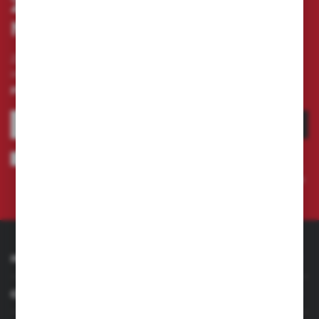
ZAPISZ SIĘ DO
NEWSLETTERA
Zapisz się do newslettera na naszym sklepie
internetowym i otrzymuj
informacje o nowościach i
promocjach.
ZAPISZ SIĘ
Wyrażam zgodę na otrzymywanie drogą elektroniczną na wskazany
przeze mnie adres e-mail informacji dotyczących świadczonych przez
Administratora. Zgoda może zostać cofnięta w każdym czasie.
Polityka
prywatności
INFORMACJE
OBSŁUGA KLIENTA