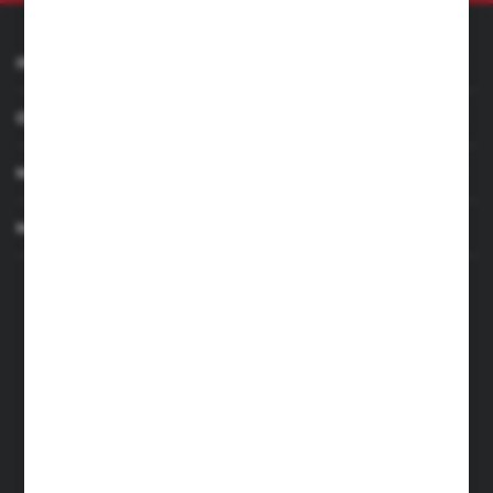
INFORMACJE
OBSŁUGA KLIENTA
MOJE KONTO
MASZ PYTANIE
+48 501 255 239
+48 500 236 870
Poniedziałek - Piątek: 7.00-17.00
Sobota: 8.00-13.00
sklep@narzedzia4you.pl
FHU Partner
ul. Sportowa 5, 64-500 Szamotuły