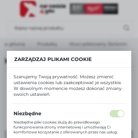
USTAWIENIA REGIONALNE
Lokalizacja
Polska
rona główna
Produkty
Klucz półotwarty 13x14mm
Język
polski
ZARZĄDZAJ PLIKAMI COOKIE
Klucz półotwarty 13x14mm
Waluta
Szanujemy Twoją prywatność. Możesz zmienić
Polski złoty (PLN)
ustawienia cookies lub zaakceptować je wszystkie.
W dowolnym momencie możesz dokonać zmiany
swoich ustawień.
ZAPISZ
Niezbędne
Niezbędne pliki cookies służą do prawidłowego
funkcjonowania strony internetowej i umożliwiają Ci
komfortowe korzystanie z oferowanych przez nas usług.