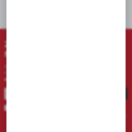
DANE TECHNICZNE
ZAPISZ SIĘ DO
NEWSLETTERA
Zapisz się do newslettera na naszym sklepie
internetowym i otrzymuj
informacje o nowościach i
promocjach.
ZAPISZ SIĘ
Wyrażam zgodę na otrzymywanie drogą elektroniczną na wskazany
przeze mnie adres e-mail informacji dotyczących świadczonych przez
Administratora. Zgoda może zostać cofnięta w każdym czasie.
Polityka
prywatności