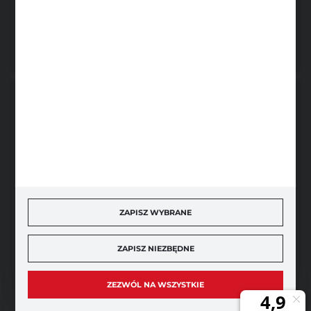
FORMULARZ KONTAKTOWY
BEZPIECZNE PŁATNOŚCI
SZYBKA DOSTAWA
ZAPISZ WYBRANE
ZAPISZ NIEZBĘDNE
DOŁĄCZ DO NAS
ZEZWÓL NA WSZYSTKIE