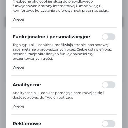
Niezbędne pliki cookies służą do prawidłowego
funkcjonowania strony internetowej i umożliwiają Ci
komfortowe korzystanie z oferowanych przez nas usług.
Pliki cookies odpowiadają na podejmowane przez Ciebie
Więcej
działania w celu m.in. dostosowania Twoich ustawień
preferencji prywatności, logowania czy wypełniania
formularzy. Dzięki plikom cookies strona, z której
korzystasz, może działać bez zakłóceń.
Funkcjonalne i personalizacyjne
Tego typu pliki cookies umożliwiają stronie internetowej
zapamiętanie wprowadzonych przez Ciebie ustawień oraz
personalizację określonych funkcjonalności czy
prezentowanych treści.
Dzięki tym plikom cookies możemy zapewnić Ci większy
Więcej
komfort korzystania z funkcjonalności naszej strony
poprzez dopasowanie jej do Twoich indywidualnych
preferencji. Wyrażenie zgody na funkcjonalne i
personalizacyjne pliki cookies gwarantuje dostępność
Analityczne
większej ilości funkcji na stronie.
Analityczne pliki cookies pomagają nam rozwijać się i
dostosowywać do Twoich potrzeb.
Cookies analityczne pozwalają na uzyskanie informacji w
DOŚWIADCZENI
Więcej
zakresie wykorzystywania witryny internetowej, miejsca
DORADCY
oraz częstotliwości, z jaką odwiedzane są nasze serwisy
www. Dane pozwalają nam na ocenę naszych serwisów
EKSPRESOWA
internetowych pod względem ich popularności wśród
Reklamowe
WYSYŁKA
użytkowników. Zgromadzone informacje są przetwarzane