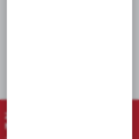
Klucze płasko-oczkowe z ruchomą główką grzechotki
Milwaukee MAXBITE™ oferują maksymalną precyzję
i komfort pracy w ciasnych przestrzeniach. Dzięki ruchomej
główce, która obraca się o 180°, manewrowanie w trudno
dostępnych miejscach staje się niezwykle łatwe.
Konstrukcja kluczy obejmuje mechanizm grzechotki z 144
zębami, co zapewnia minimalny skok roboczy wynoszący
zaledwie 2,5°. Pozwala to na precyzyjne operacje nawet
w ograniczonych przestrzeniach. Wybierz zestaw kluczy
płasko-oczkowych Milwaukee MAXBITE™ z oferty
Narzedzia4you i ciesz się wygodą pracy na najwyższym
poziomie.
DANE TECHNICZNE
ZAPISZ SIĘ DO
NEWSLETTERA