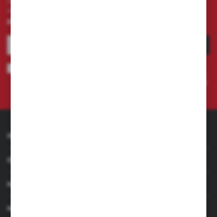
Zapisz się do newslettera na naszym sklepie
internetowym i otrzymuj
informacje o nowościach i
promocjach.
ZAPISZ SIĘ
Wyrażam zgodę na otrzymywanie drogą elektroniczną na wskazany
przeze mnie adres e-mail informacji dotyczących świadczonych przez
Administratora. Zgoda może zostać cofnięta w każdym czasie.
Polityka
prywatności
INFORMACJE
OBSŁUGA KLIENTA
MOJE KONTO
MASZ PYTANIE