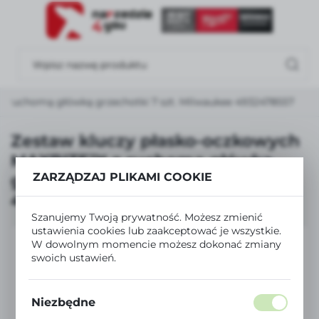
USTAWIENIA REGIONALNE
Lokalizacja
Polska
 ruchomą główką grzechotki 7 szt. Milwaukee 4932478557
Język
polski
Zestaw kluczy płasko-oczkowych
MAXBITE™ z ruchomą główką
Waluta
ZARZĄDZAJ PLIKAMI COOKIE
grzechotki 7 szt. Milwaukee
Polski złoty (PLN)
4932478557
Szanujemy Twoją prywatność. Możesz zmienić
ZAPISZ
ustawienia cookies lub zaakceptować je wszystkie.
W dowolnym momencie możesz dokonać zmiany
swoich ustawień.
Niezbędne