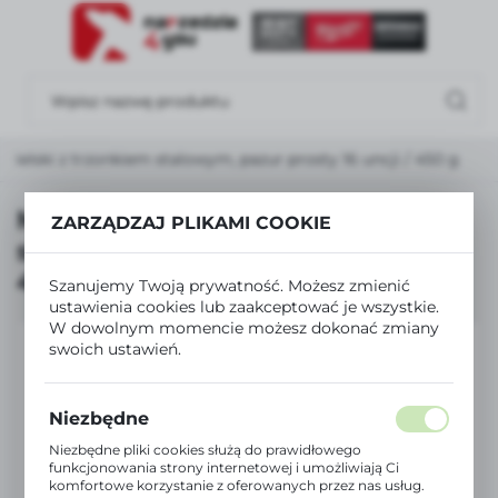
USTAWIENIA REGIONALNE
Lokalizacja
Polska
esielski z trzonkiem stalowym, pazur prosty 16 uncji / 450 g
Język
polski
Młotek ciesielski z trzonkiem
ZARZĄDZAJ PLIKAMI COOKIE
stalowym, pazur prosty 16 uncji /
Waluta
450 g
Polski złoty (PLN)
Szanujemy Twoją prywatność. Możesz zmienić
ustawienia cookies lub zaakceptować je wszystkie.
W dowolnym momencie możesz dokonać zmiany
swoich ustawień.
ZAPISZ
Niezbędne
Niezbędne pliki cookies służą do prawidłowego
funkcjonowania strony internetowej i umożliwiają Ci
komfortowe korzystanie z oferowanych przez nas usług.