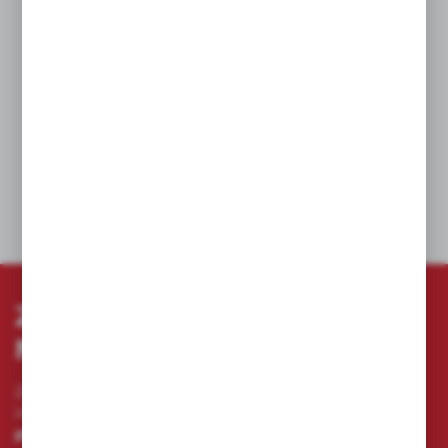
Wyciągacz boczny do gwoździ.
Dwuteowa konstrukcja uchwytu (I-Beam)
zapewnia odpornośc na wyginanie podczas
podważania.
Idealne wyważenie zapewnia łatwy zamach.
DANE TECHNICZNE
ZAPISZ SIĘ DO
NEWSLETTERA
Zapisz się do newslettera na naszym sklepie
internetowym i otrzymuj
informacje o nowościach i
promocjach.