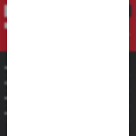
ZAPISZ SIĘ
Wyrażam zgodę na otrzymywanie drogą elektroniczną na wskazany
przeze mnie adres e-mail informacji dotyczących świadczonych przez
Administratora. Zgoda może zostać cofnięta w każdym czasie.
Polityka
prywatności
INFORMACJE
OBSŁUGA KLIENTA
MOJE KONTO
MASZ PYTANIE
+48 501 255 239