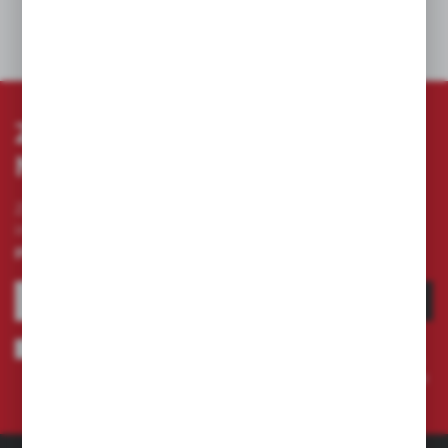
DANE TECHNICZNE
ZAPISZ SIĘ DO
NEWSLETTERA
Zapisz się do newslettera na naszym sklepie
internetowym i otrzymuj
informacje o nowościach i
promocjach.
ZAPISZ SIĘ
Wyrażam zgodę na otrzymywanie drogą elektroniczną na wskazany
przeze mnie adres e-mail informacji dotyczących świadczonych przez
Administratora. Zgoda może zostać cofnięta w każdym czasie.
Polityka
prywatności