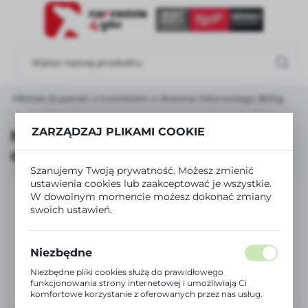
USTAWIENIA REGIONALNE
Lokalizacja
Polska
Młotek ślusarski z trzonkiem z drewna hikorowego 800g
Język
polski
ZARZĄDZAJ PLIKAMI COOKIE
Młotek ślusarski z trzonkiem z
drewna hikorowego 800g
Waluta
Szanujemy Twoją prywatność. Możesz zmienić
Polski złoty (PLN)
ustawienia cookies lub zaakceptować je wszystkie.
W dowolnym momencie możesz dokonać zmiany
swoich ustawień.
ZAPISZ
Niezbędne
Niezbędne pliki cookies służą do prawidłowego
funkcjonowania strony internetowej i umożliwiają Ci
komfortowe korzystanie z oferowanych przez nas usług.