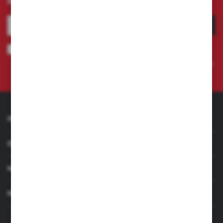
promocjach.
ZAPISZ SIĘ
Wyrażam zgodę na otrzymywanie drogą elektroniczną na wskazany
przeze mnie adres e-mail informacji dotyczących świadczonych przez
Administratora. Zgoda może zostać cofnięta w każdym czasie.
Polityka
prywatności
INFORMACJE
OBSŁUGA KLIENTA
MOJE KONTO
MASZ PYTANIE
+48 501 255 239