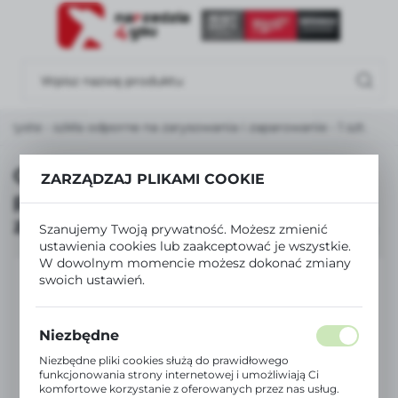
USTAWIENIA REGIONALNE
Lokalizacja
Polska
czyste - szkła odporne na zarysowania i zaparowanie - 1 szt.
Język
polski
Okulary ochronne, szkła
ZARZĄDZAJ PLIKAMI COOKIE
przezroczyste - szkła odporne na
Waluta
zarysowania i zaparowanie - 1 szt.
Polski złoty (PLN)
Szanujemy Twoją prywatność. Możesz zmienić
ustawienia cookies lub zaakceptować je wszystkie.
W dowolnym momencie możesz dokonać zmiany
swoich ustawień.
ZAPISZ
Niezbędne
Niezbędne pliki cookies służą do prawidłowego
funkcjonowania strony internetowej i umożliwiają Ci
komfortowe korzystanie z oferowanych przez nas usług.