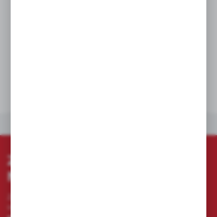
Dostępne 2 wersje szkieł: bezbarwne
oraz przyciemniane - umożliwiają pracę
w pomieszczeniach oraz na zewnątrz.
Zgodne z europejskimi normami
zharmonizowanymi: EN166 i EN170 / EN172.
DANE TECHNICZNE
POLECANE PRODUKTY
ZAPISZ SIĘ DO
NEWSLETTERA
Zapisz się do newslettera na naszym sklepie
internetowym i otrzymuj
informacje o nowościach i