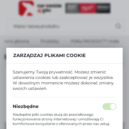
USTAWIENIA REGIONALNE
Lokalizacja
Polska
Strona główna
Produkty
Półka PACKOUT™ mała
Język
polski
ZARZĄDZAJ PLIKAMI COOKIE
Półka PACKOUT™ mała
Waluta
Szanujemy Twoją prywatność. Możesz zmienić
Polski złoty (PLN)
ustawienia cookies lub zaakceptować je wszystkie.
W dowolnym momencie możesz dokonać zmiany
swoich ustawień.
ZAPISZ
Niezbędne
Niezbędne pliki cookies służą do prawidłowego
funkcjonowania strony internetowej i umożliwiają Ci
komfortowe korzystanie z oferowanych przez nas usług.