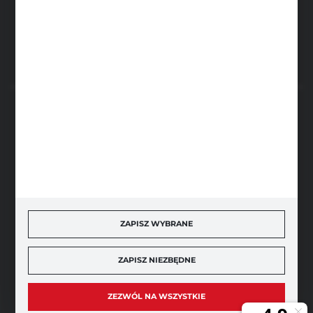
FORMULARZ KONTAKTOWY
BEZPIECZNE PŁATNOŚCI
SZYBKA DOSTAWA
ZAPISZ WYBRANE
ZAPISZ NIEZBĘDNE
DOŁĄCZ DO NAS
ZEZWÓL NA WSZYSTKIE