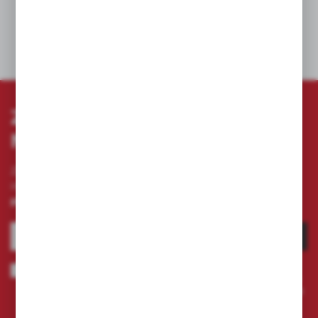
DANE TECHNICZNE
ZAPISZ SIĘ DO
NEWSLETTERA
Zapisz się do newslettera na naszym sklepie
internetowym i otrzymuj
informacje o nowościach i
promocjach.
ZAPISZ SIĘ
Wyrażam zgodę na otrzymywanie drogą elektroniczną na wskazany
przeze mnie adres e-mail informacji dotyczących świadczonych przez
Administratora. Zgoda może zostać cofnięta w każdym czasie.
Polityka
prywatności