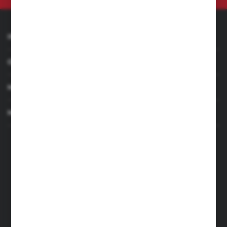
INFORMACJE
OBSŁUGA KLIENTA
MOJE KONTO
MASZ PYTANIE
+48 501 255 239
+48 500 236 870
Poniedziałek - Piątek: 7.00-17.00
Sobota: 8.00-13.00
sklep@narzedzia4you.pl
FHU Partner
ul. Sportowa 5, 64-500 Szamotuły