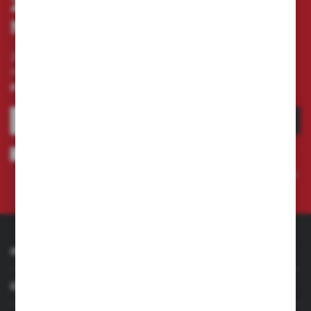
ZAPISZ SIĘ DO
NEWSLETTERA
Zapisz się do newslettera na naszym sklepie
internetowym i otrzymuj
informacje o nowościach i
promocjach.
ZAPISZ SIĘ
Wyrażam zgodę na otrzymywanie drogą elektroniczną na wskazany
przeze mnie adres e-mail informacji dotyczących świadczonych przez
Administratora. Zgoda może zostać cofnięta w każdym czasie.
Polityka
prywatności
INFORMACJE
OBSŁUGA KLIENTA