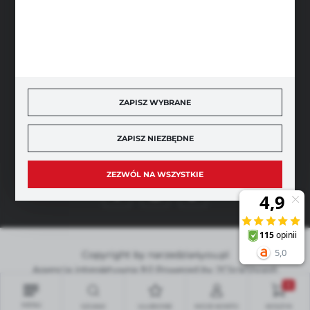
BEZPIECZNE PŁATNOŚCI
SZYBKA DOSTAWA
ZAPISZ WYBRANE
ZAPISZ NIEZBĘDNE
DOŁĄCZ DO NAS
ZEZWÓL NA WSZYSTKIE
Copyright by narzedzia4you.pl
Agencja interaktywna
[ti]
Powered by
2ClickShop®
0
MENU
SZUKAJ
ULUBIONE
MOJE KONTO
KOSZYK