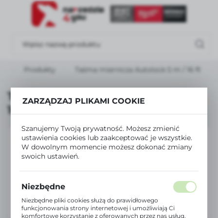
USTAWIENIA REGIONALNE
Lokalizacja
Polska
na
Produkty
Taśma miernicza Autolock 5 m / 16 ft
Język
polski
Taśma miernicza Autolock 5 m /
ZARZĄDZAJ PLIKAMI COOKIE
16 ft
Waluta
Polski złoty (PLN)
Szanujemy Twoją prywatność. Możesz zmienić
ustawienia cookies lub zaakceptować je wszystkie.
W dowolnym momencie możesz dokonać zmiany
ZAPISZ
swoich ustawień.
Niezbędne
Niezbędne pliki cookies służą do prawidłowego
funkcjonowania strony internetowej i umożliwiają Ci
komfortowe korzystanie z oferowanych przez nas usług.