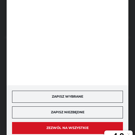
FORMULARZ KONTAKTOWY
BEZPIECZNE PŁATNOŚCI
SZYBKA DOSTAWA
ZAPISZ WYBRANE
ZAPISZ NIEZBĘDNE
DOŁĄCZ DO NAS
ZEZWÓL NA WSZYSTKIE