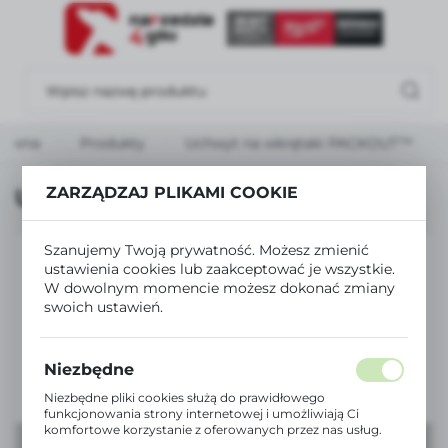
USTAWIENIA REGIONALNE
Lokalizacja
Polska
główna
Produkty
Uchwyt na wkrętaki PACKOUT™
Język
polski
ZARZĄDZAJ PLIKAMI COOKIE
Uchwyt na wkrętaki PACKOUT™
Waluta
Szanujemy Twoją prywatność. Możesz zmienić
Polski złoty (PLN)
ustawienia cookies lub zaakceptować je wszystkie.
W dowolnym momencie możesz dokonać zmiany
swoich ustawień.
ZAPISZ
Niezbędne
Niezbędne pliki cookies służą do prawidłowego
funkcjonowania strony internetowej i umożliwiają Ci
komfortowe korzystanie z oferowanych przez nas usług.