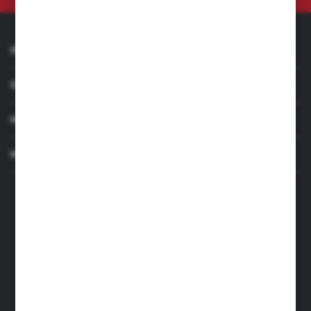
INFORMACJE
OBSŁUGA KLIENTA
MOJE KONTO
MASZ PYTANIE
+48 501 255 239
+48 500 236 870
Poniedziałek - Piątek: 7.00-17.00
Sobota: 8.00-13.00
sklep@narzedzia4you.pl
FHU Partner
ul. Sportowa 5, 64-500 Szamotuły