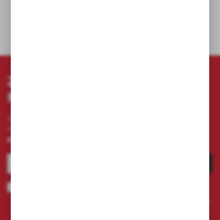
DANE TECHNICZNE
ZAPISZ SIĘ DO
NEWSLETTERA
Zapisz się do newslettera na naszym sklepie
internetowym i otrzymuj
informacje o nowościach i
promocjach.
ZAPISZ SIĘ
Wyrażam zgodę na otrzymywanie drogą elektroniczną na wskazany
przeze mnie adres e-mail informacji dotyczących świadczonych przez
Administratora. Zgoda może zostać cofnięta w każdym czasie.
Polityka
prywatności