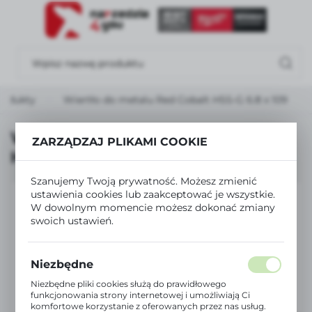
USTAWIENIA REGIONALNE
Lokalizacja
Polska
rodukty
Wiertło do metalu Red Cobalt HSS-G 6.8 x 109
Język
polski
Wiertło do metalu Red Cobalt
ZARZĄDZAJ PLIKAMI COOKIE
HSS-G 6.8 x 109
Waluta
Polski złoty (PLN)
Szanujemy Twoją prywatność. Możesz zmienić
ustawienia cookies lub zaakceptować je wszystkie.
W dowolnym momencie możesz dokonać zmiany
ZAPISZ
swoich ustawień.
Niezbędne
Niezbędne pliki cookies służą do prawidłowego
funkcjonowania strony internetowej i umożliwiają Ci
komfortowe korzystanie z oferowanych przez nas usług.