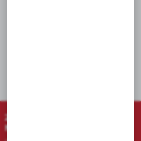
Normalny kąt żłobienia typu N.
Odpowiednie do wiercenia w stalach
wysokostopowych i metalach o wytrzymałości
na rozciąganie przekraczającej 1000 N/mm²,
takich jak stale kwasoodporne i stal nierdzewna.
Uchwyt spłaszczony z trzech stron zapewnia
lepszy chwyt.
Kolor: brąz.
DANE TECHNICZNE
ZAPISZ SIĘ DO
NEWSLETTERA