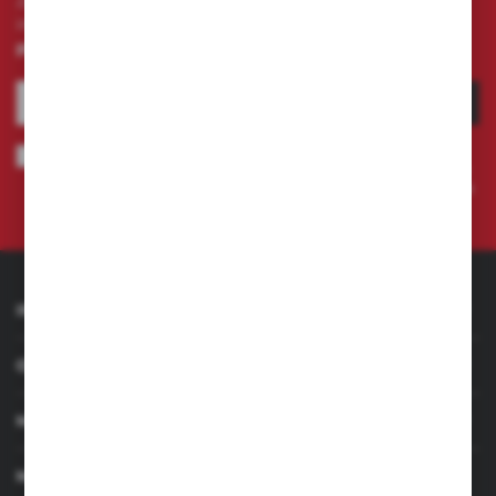
Zapisz się do newslettera na naszym sklepie
internetowym i otrzymuj
informacje o nowościach i
promocjach.
ZAPISZ SIĘ
Wyrażam zgodę na otrzymywanie drogą elektroniczną na wskazany
przeze mnie adres e-mail informacji dotyczących świadczonych przez
Administratora. Zgoda może zostać cofnięta w każdym czasie.
Polityka
prywatności
INFORMACJE
OBSŁUGA KLIENTA
MOJE KONTO
MASZ PYTANIE