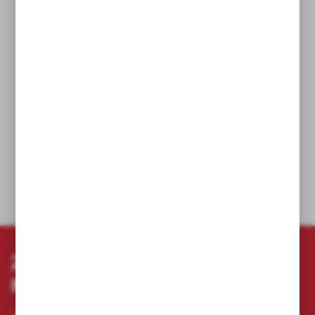
Normalny kąt żłobienia typu N.
Odpowiednie do wiercenia w stalach
wysokostopowych i metalach o wytrzymałości
na rozciąganie przekraczającej 1000 N/mm²,
takich jak stale kwasoodporne i stal nierdzewna.
Uchwyt spłaszczony z trzech stron zapewnia
lepszy chwyt.
Kolor: brąz.
DANE TECHNICZNE
ZAPISZ SIĘ DO
NEWSLETTERA