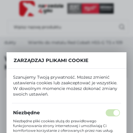
USTAWIENIA REGIONALNE
Lokalizacja
Polska
rodukty
Wiertło do metalu Red Cobalt HSS-G 7.5 x 109
Język
polski
Wiertło do metalu Red Cobalt
ZARZĄDZAJ PLIKAMI COOKIE
HSS-G 7.5 x 109
Waluta
Polski złoty (PLN)
Szanujemy Twoją prywatność. Możesz zmienić
ustawienia cookies lub zaakceptować je wszystkie.
W dowolnym momencie możesz dokonać zmiany
ZAPISZ
swoich ustawień.
Niezbędne
Niezbędne pliki cookies służą do prawidłowego
funkcjonowania strony internetowej i umożliwiają Ci
komfortowe korzystanie z oferowanych przez nas usług.