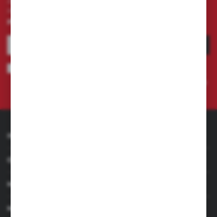
Zapisz się do newslettera na naszym sklepie
internetowym i otrzymuj
informacje o nowościach i
promocjach.
ZAPISZ SIĘ
Wyrażam zgodę na otrzymywanie drogą elektroniczną na wskazany
przeze mnie adres e-mail informacji dotyczących świadczonych przez
Administratora. Zgoda może zostać cofnięta w każdym czasie.
Polityka
prywatności
INFORMACJE
OBSŁUGA KLIENTA
MOJE KONTO
MASZ PYTANIE