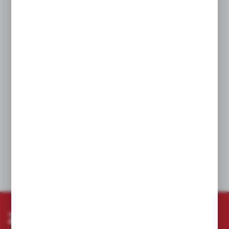
mniejszego zużycia i wzrostu temperatury.
Wiercenie z niskimi wibracjami. Wygodne
wiercenie zapewniające mniejsze obciążenie dla
użytkownika i urządzenia.
Specjalna obróbka powierzchni. Śrutowanie
tworzy gładką powierzchnię i zagęszcza jej
strukturę, dzięki czemu wiertło jest bardziej
odporne na ścieranie.
Znak PGM. Gwarantuje precyzyjne otwory
podczas mocowania kotew przez cały czas
użytkowania wiertła.
DANE TECHNICZNE
ZAPISZ SIĘ DO