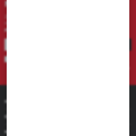
NEWSLETTERA
Zapisz się do newslettera na naszym sklepie
internetowym i otrzymuj
informacje o nowościach i
promocjach.
ZAPISZ SIĘ
Wyrażam zgodę na otrzymywanie drogą elektroniczną na wskazany
przeze mnie adres e-mail informacji dotyczących świadczonych przez
Administratora. Zgoda może zostać cofnięta w każdym czasie.
Polityka
prywatności
INFORMACJE
OBSŁUGA KLIENTA
MOJE KONTO