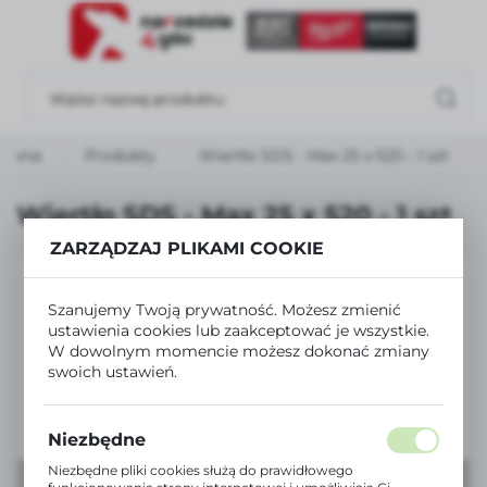
USTAWIENIA REGIONALNE
Lokalizacja
Polska
łówna
Produkty
Wiertło SDS - Max 25 x 520 - 1 szt
Język
polski
Wiertło SDS - Max 25 x 520 - 1 szt
Waluta
ZARZĄDZAJ PLIKAMI COOKIE
Polski złoty (PLN)
Szanujemy Twoją prywatność. Możesz zmienić
ustawienia cookies lub zaakceptować je wszystkie.
ZAPISZ
W dowolnym momencie możesz dokonać zmiany
swoich ustawień.
Niezbędne
Niezbędne pliki cookies służą do prawidłowego