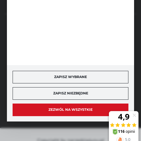
BEZPIECZNE PŁATNOŚCI
SZYBKA DOSTAWA
ZAPISZ WYBRANE
ZAPISZ NIEZBĘDNE
DOŁĄCZ DO NAS
ZEZWÓL NA WSZYSTKIE
Copyright by narzedzia4you.pl