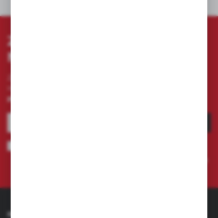
DANE TECHNICZNE
ZAPISZ SIĘ DO
NEWSLETTERA
Zapisz się do newslettera na naszym sklepie
internetowym i otrzymuj
informacje o nowościach i
promocjach.
ZAPISZ SIĘ
Wyrażam zgodę na otrzymywanie drogą elektroniczną na wskazany
przeze mnie adres e-mail informacji dotyczących świadczonych przez
Administratora. Zgoda może zostać cofnięta w każdym czasie.
Polityka
prywatności
INFORMACJE