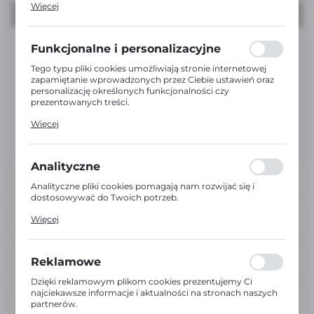
Więcej
działania w celu m.in. dostosowania Twoich ustawień
preferencji prywatności, logowania czy wypełniania
formularzy. Dzięki plikom cookies strona, z której
korzystasz, może działać bez zakłóceń.
Funkcjonalne i personalizacyjne
Tego typu pliki cookies umożliwiają stronie internetowej
zapamiętanie wprowadzonych przez Ciebie ustawień oraz
personalizację określonych funkcjonalności czy
prezentowanych treści.
Dzięki tym plikom cookies możemy zapewnić Ci większy
Więcej
komfort korzystania z funkcjonalności naszej strony
poprzez dopasowanie jej do Twoich indywidualnych
preferencji. Wyrażenie zgody na funkcjonalne i
personalizacyjne pliki cookies gwarantuje dostępność
Analityczne
większej ilości funkcji na stronie.
Analityczne pliki cookies pomagają nam rozwijać się i
dostosowywać do Twoich potrzeb.
Cookies analityczne pozwalają na uzyskanie informacji w
DOŚWIADCZENI
Więcej
zakresie wykorzystywania witryny internetowej, miejsca
DORADCY
oraz częstotliwości, z jaką odwiedzane są nasze serwisy
www. Dane pozwalają nam na ocenę naszych serwisów
EKSPRESOWA
internetowych pod względem ich popularności wśród
Reklamowe
WYSYŁKA
użytkowników. Zgromadzone informacje są przetwarzane
w formie zanonimizowanej. Wyrażenie zgody na analityczne
Dzięki reklamowym plikom cookies prezentujemy Ci
pliki cookies gwarantuje dostępność wszystkich
najciekawsze informacje i aktualności na stronach naszych
WŁASNY
funkcjonalności.
partnerów.
MAGAZYN FIRMOWY