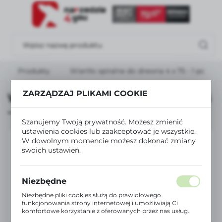
USTAWIENIA REGIONALNE
Lokalizacja
Polska
Produkty
Wiertło spiralne do drewna 4 x 75 - 1 pc
Język
polski
ZARZĄDZAJ PLIKAMI COOKIE
Wiertło spiralne do drewna 4 x 75
- 1 pc
Waluta
Szanujemy Twoją prywatność. Możesz zmienić
Polski złoty (PLN)
ustawienia cookies lub zaakceptować je wszystkie.
W dowolnym momencie możesz dokonać zmiany
swoich ustawień.
ZAPISZ
Niezbędne
Niezbędne pliki cookies służą do prawidłowego
funkcjonowania strony internetowej i umożliwiają Ci
komfortowe korzystanie z oferowanych przez nas usług.
Pliki cookies odpowiadają na podejmowane przez Ciebie