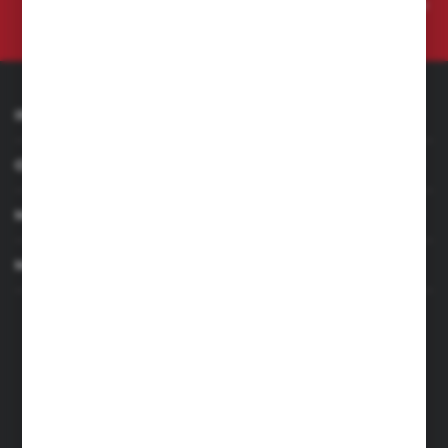
Administratora. Zgoda może zostać cofnięta w każdym czasie.
Polityka
prywatności
INFORMACJE
OBSŁUGA KLIENTA
MOJE KONTO
MASZ PYTANIE
+48 501 255 239
+48 500 236 870
Poniedziałek - Piątek: 7.00-17.00
Sobota: 8.00-13.00
sklep@narzedzia4you.pl