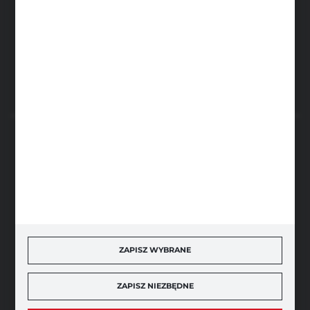
FHU Partner
ul. Sportowa 5, 64-500 Szamotuły
FORMULARZ KONTAKTOWY
BEZPIECZNE PŁATNOŚCI
SZYBKA DOSTAWA
ZAPISZ WYBRANE
ZAPISZ NIEZBĘDNE
DOŁĄCZ DO NAS