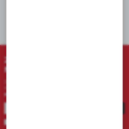
Odpowiednie do cegły, betonu, betonu
zbrojonego i kamienia naturalnego.
DANE TECHNICZNE
ZAPISZ SIĘ DO
NEWSLETTERA
Zapisz się do newslettera na naszym sklepie
internetowym i otrzymuj
informacje o nowościach i
promocjach.
ZAPISZ SIĘ
Wyrażam zgodę na otrzymywanie drogą elektroniczną na wskazany
przeze mnie adres e-mail informacji dotyczących świadczonych przez