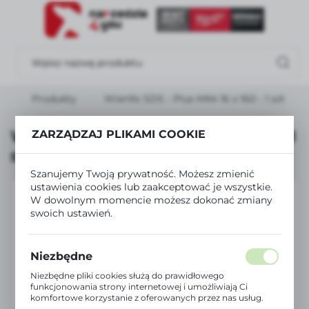
USTAWIENIA REGIONALNE
Lokalizacja
Polska
a
Produkty
Wiertło SDS - Plus MX4 16 x 160 - 1 szt
Język
polski
Wiertło SDS - Plus MX4 16 x 160 - 1
ZARZĄDZAJ PLIKAMI COOKIE
szt
Waluta
Szanujemy Twoją prywatność. Możesz zmienić
Polski złoty (PLN)
ustawienia cookies lub zaakceptować je wszystkie.
W dowolnym momencie możesz dokonać zmiany
swoich ustawień.
ZAPISZ
Niezbędne
Niezbędne pliki cookies służą do prawidłowego
funkcjonowania strony internetowej i umożliwiają Ci
komfortowe korzystanie z oferowanych przez nas usług.