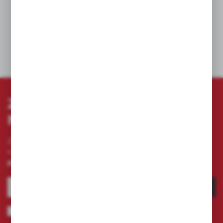
Odpowiednie do cegły, betonu, betonu
zbrojonego i kamienia naturalnego.
DANE TECHNICZNE
ZAPISZ SIĘ DO
NEWSLETTERA
Zapisz się do newslettera na naszym sklepie
internetowym i otrzymuj
informacje o nowościach i
promocjach.
ZAPISZ SIĘ
Wyrażam zgodę na otrzymywanie drogą elektroniczną na wskazany
przeze mnie adres e-mail informacji dotyczących świadczonych przez