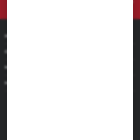
Administratora. Zgoda może zostać cofnięta w każdym czasie.
Polityka
prywatności
INFORMACJE
OBSŁUGA KLIENTA
MOJE KONTO
MASZ PYTANIE
+48 501 255 239
+48 500 236 870
Poniedziałek - Piątek: 7.00-17.00
Sobota: 8.00-13.00
sklep@narzedzia4you.pl