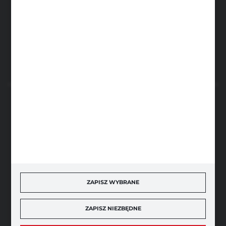
FHU Partner
ul. Sportowa 5, 64-500 Szamotuły
FORMULARZ KONTAKTOWY
BEZPIECZNE PŁATNOŚCI
SZYBKA DOSTAWA
ZAPISZ WYBRANE
ZAPISZ NIEZBĘDNE
DOŁĄCZ DO NAS