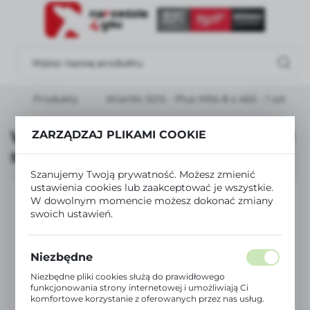
USTAWIENIA REGIONALNE
Lokalizacja
Polska
na
Produkty
Wiertło SDS - Plus MX4 8 x 465 - 1 szt
Język
polski
Wiertło SDS - Plus MX4 8 x 465 - 1
ZARZĄDZAJ PLIKAMI COOKIE
szt
Waluta
Szanujemy Twoją prywatność. Możesz zmienić
Polski złoty (PLN)
ustawienia cookies lub zaakceptować je wszystkie.
W dowolnym momencie możesz dokonać zmiany
swoich ustawień.
ZAPISZ
Niezbędne
Niezbędne pliki cookies służą do prawidłowego
funkcjonowania strony internetowej i umożliwiają Ci
komfortowe korzystanie z oferowanych przez nas usług.