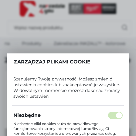
USTAWIENIA REGIONALNE
Lokalizacja
Polska
łówna
Produkty
Zakreślacze INKZALL™ - kolorowe
Język
polski
Zakreślacze INKZALL™ - kolorowe
ZARZĄDZAJ PLIKAMI COOKIE
Waluta
Polski złoty (PLN)
Szanujemy Twoją prywatność. Możesz zmienić
ustawienia cookies lub zaakceptować je wszystkie.
W dowolnym momencie możesz dokonać zmiany
ZAPISZ
swoich ustawień.
Niezbędne
Niezbędne pliki cookies służą do prawidłowego
funkcjonowania strony internetowej i umożliwiają Ci
komfortowe korzystanie z oferowanych przez nas usług.