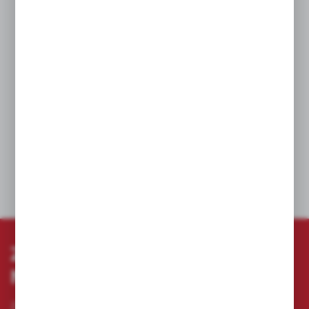
Idealny do rysunków architektonicznych, etykiet,
do biura
Konstrukcja zapobiegająca toczeniu się
Zaczep na hełm ochronny. Moga być
przyczepione do hełmu, spodni, kombinezonu
itp
Otwór do zaczepienia do smyczy
DANE TECHNICZNE
ZAPISZ SIĘ DO
NEWSLETTERA
Zapisz się do newslettera na naszym sklepie