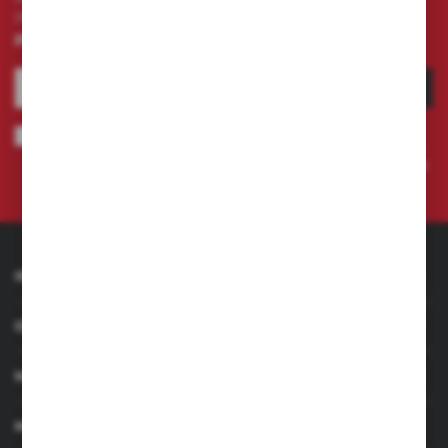
internetowym i otrzymuj
informacje o nowościach i
promocjach.
ZAPISZ SIĘ
Wyrażam zgodę na otrzymywanie drogą elektroniczną na wskazany
przeze mnie adres e-mail informacji dotyczących świadczonych przez
Administratora. Zgoda może zostać cofnięta w każdym czasie.
Polityka
prywatności
INFORMACJE
OBSŁUGA KLIENTA
MOJE KONTO
MASZ PYTANIE