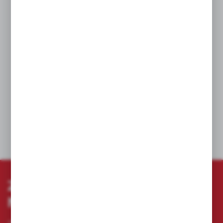
Normalny kąt żłobienia typu N.
Odpowiednie do wiercenia w stalach
wysokostopowych i metalach o wytrzymałości
na rozciąganie przekraczającej 1000 N/mm²,
takich jak stale kwasoodporne i stal nierdzewna.
Uchwyt spłaszczony z trzech stron zapewnia
lepszy chwyt.
Kolor: brąz.
DANE TECHNICZNE
ZAPISZ SIĘ DO
NEWSLETTERA