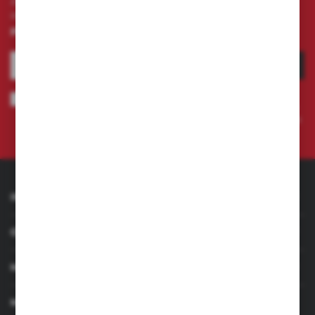
Zapisz się do newslettera na naszym sklepie
internetowym i otrzymuj
informacje o nowościach i
promocjach.
ZAPISZ SIĘ
Wyrażam zgodę na otrzymywanie drogą elektroniczną na wskazany
przeze mnie adres e-mail informacji dotyczących świadczonych przez
Administratora. Zgoda może zostać cofnięta w każdym czasie.
Polityka
prywatności
INFORMACJE
OBSŁUGA KLIENTA
MOJE KONTO
MASZ PYTANIE