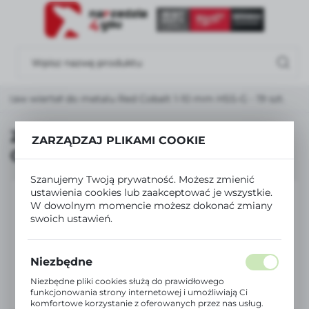
USTAWIENIA REGIONALNE
Lokalizacja
Polska
estaw wierteł do metalu Red Cobalt 1-10 mm HSS-G - 19 szt.
Język
polski
Zestaw wierteł do metalu Red
ZARZĄDZAJ PLIKAMI COOKIE
Cobalt 1-10 mm HSS-G - 19 szt.
Waluta
Polski złoty (PLN)
Szanujemy Twoją prywatność. Możesz zmienić
ustawienia cookies lub zaakceptować je wszystkie.
W dowolnym momencie możesz dokonać zmiany
ZAPISZ
swoich ustawień.
Niezbędne
Niezbędne pliki cookies służą do prawidłowego
funkcjonowania strony internetowej i umożliwiają Ci
komfortowe korzystanie z oferowanych przez nas usług.