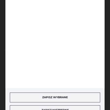
sklep@narzedzia4you.pl
FHU Partner
ul. Sportowa 5, 64-500 Szamotuły
FORMULARZ KONTAKTOWY
BEZPIECZNE PŁATNOŚCI
SZYBKA DOSTAWA
ZAPISZ WYBRANE