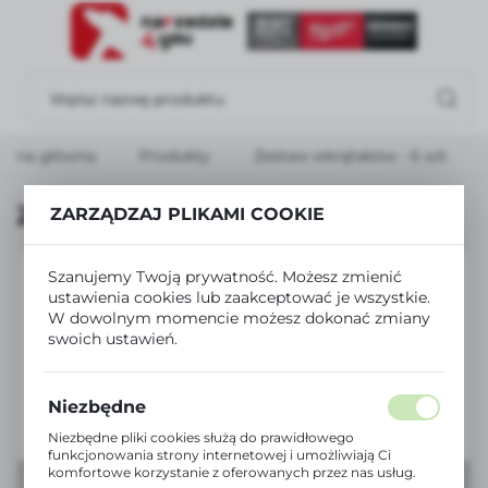
USTAWIENIA REGIONALNE
Lokalizacja
Polska
trona główna
Produkty
Zestaw wkrętaków - 6 szt.
Język
polski
Zestaw wkrętaków - 6 szt.
ZARZĄDZAJ PLIKAMI COOKIE
Waluta
Polski złoty (PLN)
Szanujemy Twoją prywatność. Możesz zmienić
ustawienia cookies lub zaakceptować je wszystkie.
W dowolnym momencie możesz dokonać zmiany
swoich ustawień.
ZAPISZ
Niezbędne
Niezbędne pliki cookies służą do prawidłowego
funkcjonowania strony internetowej i umożliwiają Ci
komfortowe korzystanie z oferowanych przez nas usług.