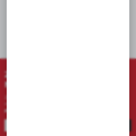
Sześciokątny grot umożliwia przyłożenie
większej siły przy pomocy klucza.
DANE TECHNICZNE
ZAPISZ SIĘ DO
NEWSLETTERA
Zapisz się do newslettera na naszym sklepie
internetowym i otrzymuj
informacje o nowościach i
promocjach.
ZAPISZ SIĘ