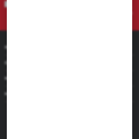
Wyrażam zgodę na otrzymywanie drogą elektroniczną na wskazany
przeze mnie adres e-mail informacji dotyczących świadczonych przez
Administratora. Zgoda może zostać cofnięta w każdym czasie.
Polityka
prywatności
INFORMACJE
OBSŁUGA KLIENTA
MOJE KONTO
MASZ PYTANIE
+48 501 255 239
+48 500 236 870
Poniedziałek - Piątek: 7.00-17.00
Sobota: 8.00-13.00