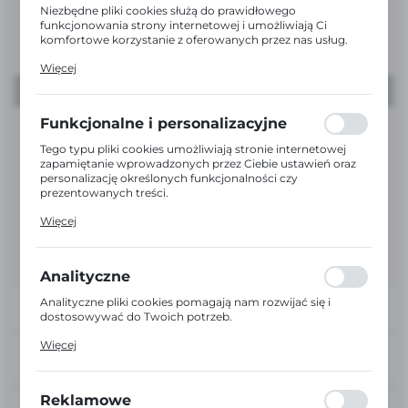
Niezbędne pliki cookies służą do prawidłowego
funkcjonowania strony internetowej i umożliwiają Ci
komfortowe korzystanie z oferowanych przez nas usług.
Pliki cookies odpowiadają na podejmowane przez Ciebie
Więcej
działania w celu m.in. dostosowania Twoich ustawień
preferencji prywatności, logowania czy wypełniania
formularzy. Dzięki plikom cookies strona, z której
korzystasz, może działać bez zakłóceń.
Funkcjonalne i personalizacyjne
Tego typu pliki cookies umożliwiają stronie internetowej
zapamiętanie wprowadzonych przez Ciebie ustawień oraz
personalizację określonych funkcjonalności czy
prezentowanych treści.
Dzięki tym plikom cookies możemy zapewnić Ci większy
Więcej
komfort korzystania z funkcjonalności naszej strony
poprzez dopasowanie jej do Twoich indywidualnych
preferencji. Wyrażenie zgody na funkcjonalne i
personalizacyjne pliki cookies gwarantuje dostępność
Analityczne
większej ilości funkcji na stronie.
Analityczne pliki cookies pomagają nam rozwijać się i
dostosowywać do Twoich potrzeb.
Cookies analityczne pozwalają na uzyskanie informacji w
Więcej
zakresie wykorzystywania witryny internetowej, miejsca
DOŚWIADCZENI
oraz częstotliwości, z jaką odwiedzane są nasze serwisy
DORADCY
www. Dane pozwalają nam na ocenę naszych serwisów
internetowych pod względem ich popularności wśród
Reklamowe
EKSPRESOWA