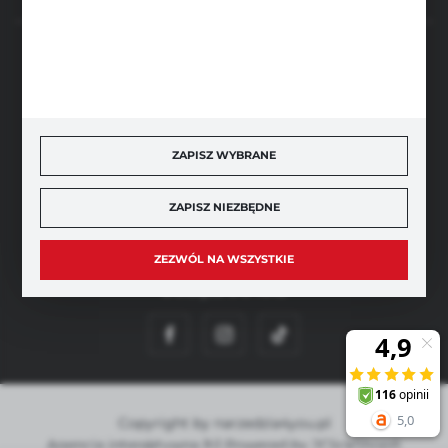
BEZPIECZNE PŁATNOŚCI
ZAPISZ WYBRANE
SZYBKA DOSTAWA
ZAPISZ NIEZBĘDNE
ZEZWÓL NA WSZYSTKIE
DOŁĄCZ DO NAS
Copyright by narzedzia4you.pl
Agencja interaktywna
[ti]
Powered by
2ClickShop®