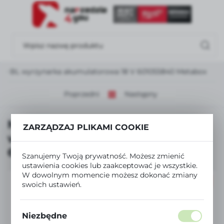
USTAWIENIA REGIONALNE
Lokalizacja
Polska
130 BL wyrzynarka akumulatorowa 18 V 601055840 Metabox
Język
polski
Poprzedni
Następny
Waluta
Metabo STB 18 LT 130 BL
Polski złoty (PLN)
ZARZĄDZAJ PLIKAMI COOKIE
wyrzynarka akumulatorowa 18 V
601055840 Metabox
Szanujemy Twoją prywatność. Możesz zmienić
ZAPISZ
ustawienia cookies lub zaakceptować je wszystkie.
W dowolnym momencie możesz dokonać zmiany
PROMOCJA
swoich ustawień.
Niezbędne