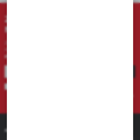
ZAPISZ SIĘ DO
NEWSLETTERA
Zapisz się do newslettera na naszym sklepie
internetowym i otrzymuj
informacje o nowościach i
promocjach.
ZAPISZ SIĘ
Wyrażam zgodę na otrzymywanie drogą elektroniczną na wskazany
przeze mnie adres e-mail informacji dotyczących świadczonych przez
Administratora. Zgoda może zostać cofnięta w każdym czasie.
Polityka
prywatności
INFORMACJE