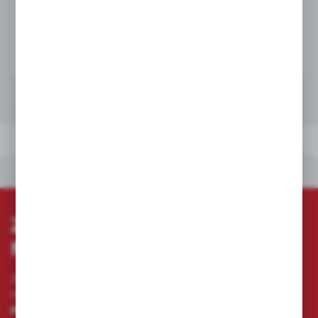
ZAPYTAJ TELEFONICZNIE
ZAPROPONUJ / NEGOCJUJ SWOJĄ CENĘ
DANE TECHNICZNE
INNE Z KATEGORII
DANE TECHNICZNE
INNE Z KATEGORII
ZAPISZ SIĘ DO
NEWSLETTERA
Zapisz się do newslettera na naszym sklepie
internetowym i otrzymuj
informacje o nowościach i
promocjach.