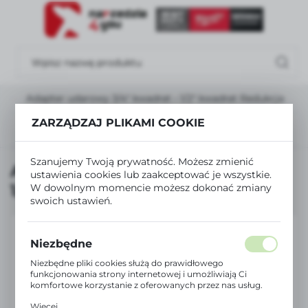
USTAWIENIA REGIONALNE
Lokalizacja
Polska
Adapter udarowy 3/4" kwadrat - 1/2" kwadrat Redukcja
Język
ZARZĄDZAJ PLIKAMI COOKIE
polski
Poprzedni
Następny
Waluta
Szanujemy Twoją prywatność. Możesz zmienić
Adapter udarowy 3/4" kwadrat -
Polski złoty (PLN)
ustawienia cookies lub zaakceptować je wszystkie.
1/2" kwadrat Redukcja
W dowolnym momencie możesz dokonać zmiany
swoich ustawień.
ZAPISZ
Niezbędne
Niezbędne pliki cookies służą do prawidłowego
funkcjonowania strony internetowej i umożliwiają Ci
komfortowe korzystanie z oferowanych przez nas usług.
Pliki cookies odpowiadają na podejmowane przez Ciebie
Więcej