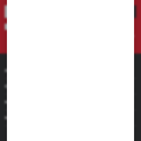
ZAPISZ SIĘ
Wyrażam zgodę na otrzymywanie drogą elektroniczną na wskazany
przeze mnie adres e-mail informacji dotyczących świadczonych przez
Administratora. Zgoda może zostać cofnięta w każdym czasie.
Polityka
prywatności
INFORMACJE
OBSŁUGA KLIENTA
MOJE KONTO
MASZ PYTANIE
+48 501 255 239