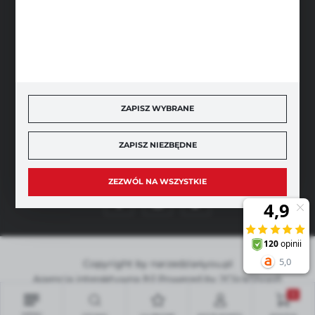
BEZPIECZNE PŁATNOŚCI
SZYBKA DOSTAWA
ZAPISZ WYBRANE
ZAPISZ NIEZBĘDNE
DOŁĄCZ DO NAS
ZEZWÓL NA WSZYSTKIE
Copyright by narzedzia4you.pl
Agencja interaktywna
[ti]
Powered by
2ClickShop®
0
MENU