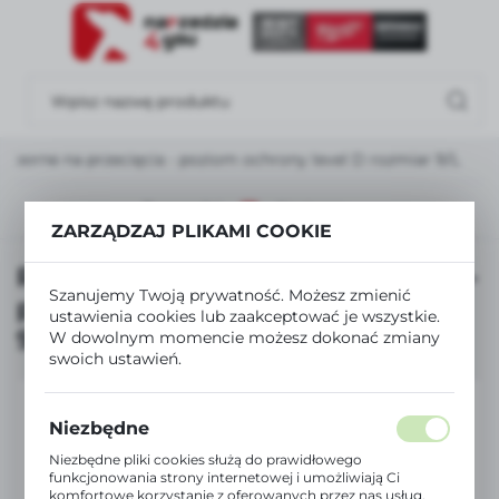
USTAWIENIA REGIONALNE
Lokalizacja
Polska
dporne na przecięcia - poziom ochrony level D rozmiar 9/L
Język
polski
Poprzedni
Następny
ZARZĄDZAJ PLIKAMI COOKIE
Waluta
Rękawice odporne na przecięcia -
Polski złoty (PLN)
Szanujemy Twoją prywatność. Możesz zmienić
poziom ochrony level D rozmiar
ustawienia cookies lub zaakceptować je wszystkie.
9/L
W dowolnym momencie możesz dokonać zmiany
ZAPISZ
swoich ustawień.
Niezbędne
Niezbędne pliki cookies służą do prawidłowego
funkcjonowania strony internetowej i umożliwiają Ci
komfortowe korzystanie z oferowanych przez nas usług.