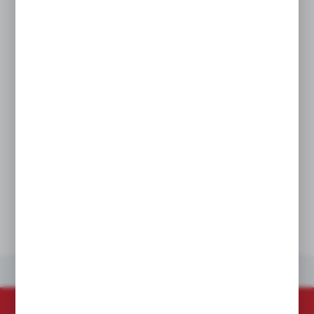
i rozdarcie przez ostre przedmioty.
Oddychająca wyściółka zapewnia komfort
podczas noszenia.
Technologia SMARTSWIPE™: możliwość
korzystania z ekranów dotykowych bez
zdejmowania rękawic.
Zgodność z europejskimi normami
bezpieczeństwa w zakresie odporności
na przecięcia EN ISO 21420, EN388:2016 (4X43D),
UKCA.
DANE TECHNICZNE
INNE Z KATEGORII