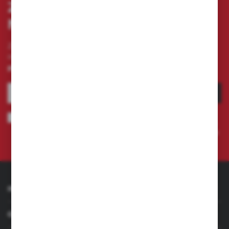
ZAPISZ SIĘ DO
NEWSLETTERA
Zapisz się do newslettera na naszym sklepie
internetowym i otrzymuj
informacje o nowościach i
promocjach.
ZAPISZ SIĘ
Wyrażam zgodę na otrzymywanie drogą elektroniczną na wskazany
przeze mnie adres e-mail informacji dotyczących świadczonych przez
Administratora. Zgoda może zostać cofnięta w każdym czasie.
Polityka
prywatności
INFORMACJE
OBSŁUGA KLIENTA