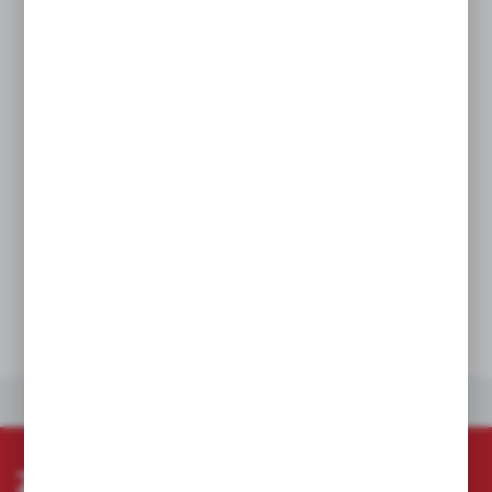
Wyściółka pochłaniająca wilgoć zapewnia
komfort przez cały dzień pracy.
Wstawka do wycierania potu.
Zapinane na rzep.
Zgodność z Rozporządzeniem (UE) 2016/425
oraz europejskimi normami zharmonizowanymi
w zakresie ochrony przed zagrożeniami
mechanicznymi EN ISO 21420 i EN388:2016
(2121X) (kategoria II).
DANE TECHNICZNE
INNE Z KATEGORII
ZAPISZ SIĘ DO