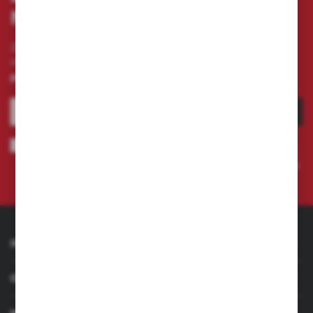
NEWSLETTERA
Zapisz się do newslettera na naszym sklepie
internetowym i otrzymuj
informacje o nowościach i
promocjach.
ZAPISZ SIĘ
Wyrażam zgodę na otrzymywanie drogą elektroniczną na wskazany
przeze mnie adres e-mail informacji dotyczących świadczonych przez
Administratora. Zgoda może zostać cofnięta w każdym czasie.
Polityka
prywatności
INFORMACJE
OBSŁUGA KLIENTA