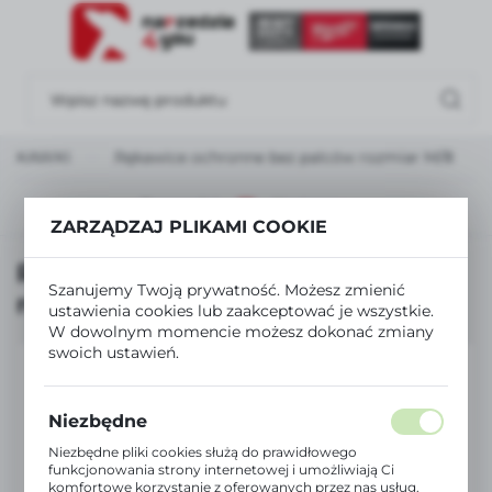
USTAWIENIA REGIONALNE
Lokalizacja
Polska
 RĘKAWKI
Rękawice ochronne bez palców rozmiar M/8
Język
polski
Poprzedni
Następny
ZARZĄDZAJ PLIKAMI COOKIE
Waluta
Rękawice ochronne bez palców
Polski złoty (PLN)
Szanujemy Twoją prywatność. Możesz zmienić
rozmiar M/8
ustawienia cookies lub zaakceptować je wszystkie.
W dowolnym momencie możesz dokonać zmiany
ZAPISZ
swoich ustawień.
Niezbędne
Niezbędne pliki cookies służą do prawidłowego
funkcjonowania strony internetowej i umożliwiają Ci
komfortowe korzystanie z oferowanych przez nas usług.