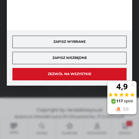
SZYBKA DOSTAWA
ZAPISZ WYBRANE
ZAPISZ NIEZBĘDNE
DOŁĄCZ DO NAS
ZEZWÓL NA WSZYSTKIE
Copyright by narzedzia4you.pl
Agencja interaktywna
[ti]
Powered by
2ClickShop®
0
MENU
SZUKAJ
ULUBIONE
MOJE KONTO
KOSZYK